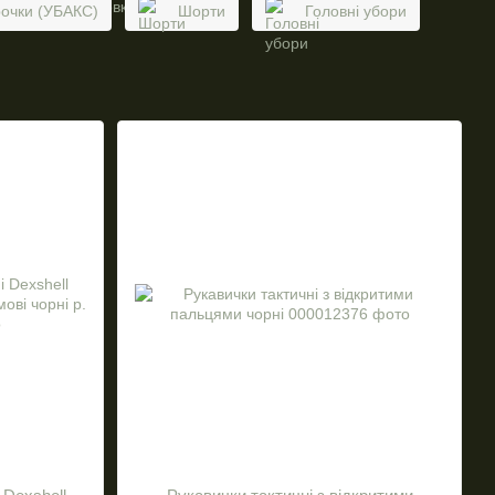
рочки (УБАКС)
Шорти
Головні убори