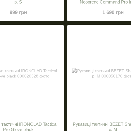
р. S
Neoprene Command Pro In
999 грн
1 690 грн
 тактичні IRONCLAD Tactical
Рукавиці тактичні BEZET She
Pro Glove black
р. M