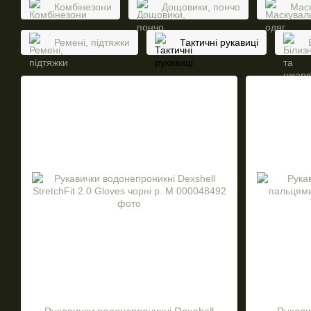
Комбінезони
Дощовики, пончо
Маск
Ремені, підтяжки
Тактичні рукавиці