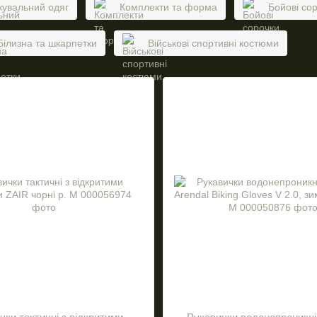
увальний одяг
Комплекти та форма
Бойові со
Білизна та шкарпетки
Військові спортивні костюми