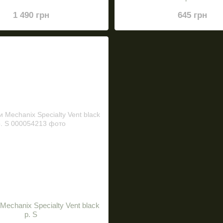
1 490 грн
645 грн
Mechanix Specialty Vent black
р. S