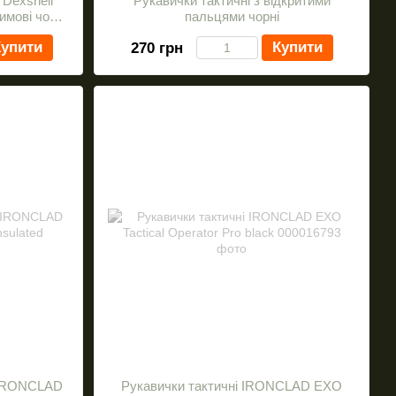
 Dexshell
Рукавички тактичні з відкритими
зимові чорні
пальцями чорні
упити
Купити
270 грн
 IRONCLAD
Рукавички тактичні IRONCLAD EXO