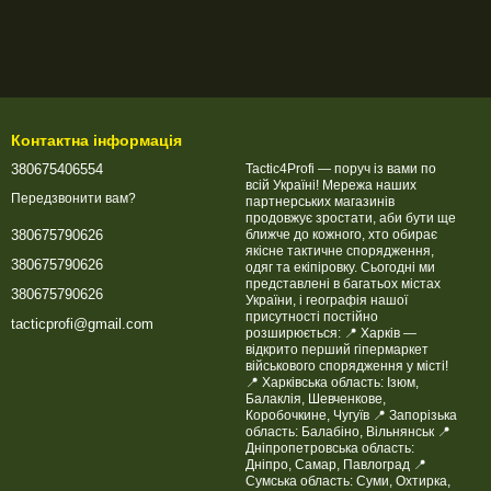
Контактна інформація
380675406554
Tactic4Profi — поруч із вами по
всій Україні! Мережа наших
Передзвонити вам?
партнерських магазинів
продовжує зростати, аби бути ще
ближче до кожного, хто обирає
380675790626
якісне тактичне спорядження,
380675790626
одяг та екіпіровку. Сьогодні ми
представлені в багатьох містах
380675790626
України, і географія нашої
присутності постійно
tacticprofi@gmail.com
розширюється: 📍 Харків —
відкрито перший гіпермаркет
військового спорядження у місті!
📍 Харківська область: Ізюм,
Балаклія, Шевченкове,
Коробочкине, Чугуїв 📍 Запорізька
область: Балабіно, Вільнянськ 📍
Дніпропетровська область:
Дніпро, Самар, Павлоград 📍
Сумська область: Суми, Охтирка,