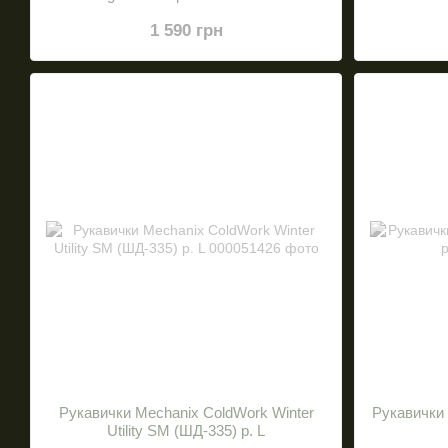
1 590 грн
Рукавички Mechanix ColdWork Winter
Рукавички 
Utility SM (ШД-335) р. L