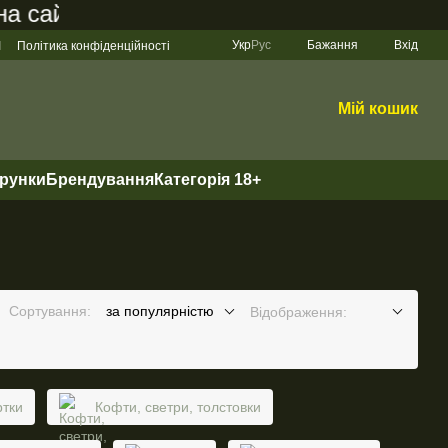
йті становить 200 грн
Укр
Рус
Бажання
Вхід
І
Політика конфіденційності
Мій кошик
арунки
Брендування
Категорія 18+
Сортування:
за популярністю
Відображення:
ртки
Кофти, светри, толстовки