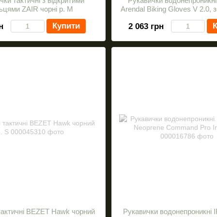
чки тактичні з відкритими
Рукавички водонепроникні
ьцями ZAIR чорні р. M
Arendal Biking Gloves V 2.0, 
p. M
Купити
К
н
2 063 грн
тактичні BEZET Hawk чорний
Рукавички водонепроникні