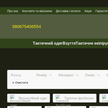
Перейти до основного контенту
Про нас
Контакти та магазини
Доставка і оплата
Акція
Гарантія
Гуртові продажі
380675406554
Тактичний одяг
Взуття
Тактичне екіпір
Фільтр
Розмір
Матеріал
Сезон
Очистити
Вогнестійкий одяг
Тактичні футболки