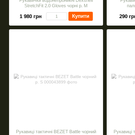
Рукавички водонепроникні Dexshell
Рукави
StretchFit 2.0 Gloves чорні р. M
пал
Купити
1 980 грн
290 гр
Рукавиці тактичні BEZET Battle чорний
Рукавиці 