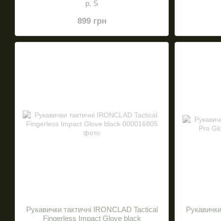
р. S
899 грн
Рукавички тактичні IRONCLAD Tactical
Рукавички
Fingerless Impact Glove black