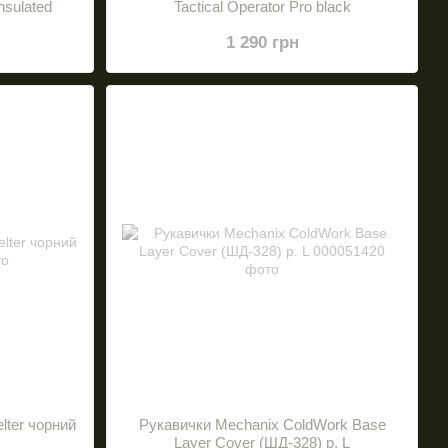
sulated
Tactical Operator Pro black
1 290 грн
lter чорний
Рукавички Mechanix ColdWork Base
Layer Cover (ШД-328) р. L