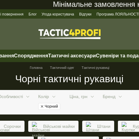
Мінімальне замовлення на са
 і повернення
Блог
Угода користувача
Відгуки
Програма ЛОЯЛЬНОСТ
ування
Спорядження
Тактичні аксесуари
Сувеніри та под
Головна
Тактичний одяг
Тактичні рукавиці
Чорні тактичні рукавиці
Особливості
Колір
Ціна, грн
Бренд
Чорний
Сорочки
Військові майки
Штани
Ку