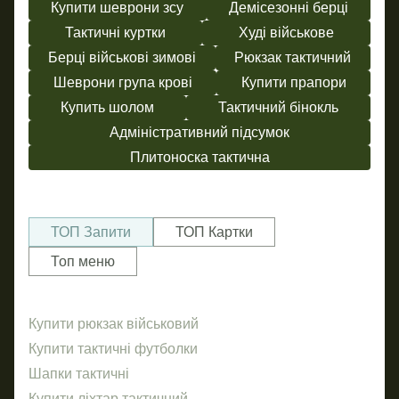
Купити шеврони зсу
Демісезонні берці
Тактичні куртки
Худі військове
Берці військові зимові
Рюкзак тактичний
Шеврони група крові
Купити прапори
Купить шолом
Тактичний бінокль
Адміністративний підсумок
Плитоноска тактична
ТОП Запити
ТОП Картки
Топ меню
Купити рюкзак військовий
Фл
Но
Купити тактичні футболки
Бре
Ліх
Шапки тактичні
Налi
Кр
Купити ліхтар тактичний
ПВХ