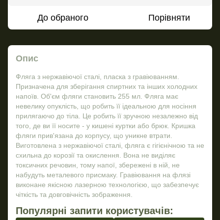
До обраного
Порівняти
Опис
Фляга з нержавіючої сталі, пласка з гравіюванням.
Призначена для зберігання спиртних та інших холодних
напоїв. Об'єм фляги становить 255 мл. Фляга має
невелику опуклість, що робить її ідеальною для носіння
прилягаючо до тіла. Це робить її зручною незалежно від
того, де ви її носите - у кишені куртки або брюк. Кришка
фляги прив'язана до корпусу, що уникне втрати.
Виготовлена з нержавіючої сталі, фляга є гігієнічною та не
схильна до корозії та окислення. Вона не виділяє
токсичних речовин, тому напої, збережені в ній, не
набудуть металевого присмаку. Гравіювання на флязі
виконане якісною лазерною технологією, що забезпечує
чіткість та довговічність зображення.
Популярні запити користувачів: