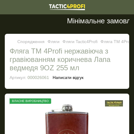
Мінімальне замовленн
Спорядження
Фляги
Фляги Tactic4Profi
Фляга ТМ 4Profi
Фляга ТМ 4Profi нержавіюча з
гравіюванням коричнева Лапа
ведмедя 9OZ 255 мл
Артикул:
000026061
Написати відгук
ВЛАСНЕ ВИРОБНИЦТВО