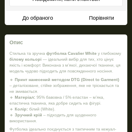
До обраного
Порівняти
Опис
Стильна та зручна
футболка Cavalier White
у глибокому
білому кольорі
— ідеальний вибір для тих, хто цінує
якість і комфорт. Виконана з м’якої, дихаючої тканини, ця
модель чудово підходить для повсякденного носіння.
🔹
Принт нанесений методом DTG (Direct to Garment)
– деталізоване, стійке зображення, яке не тріскається та
не змивається.
🔹
Матеріал:
95% бавовна / 5% еластан – м’яка,
еластична тканина, яка добре сидить на фігурі.
🔹
Колір:
білий (White).
🔹
Зручний крій
– підходить для щоденного
використання.
Футболка ідеально поєднується з тактичним та кежуал-