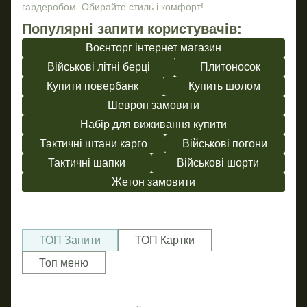
гардеробом. Обирайте стиль і комфорт!
Популярні запити користувачів:
Воєнторг інтернет магазин
Військові літні берці
Плитоносок
Купити повербанк
Купить шолом
Шеврон замовити
Набір для виживання купити
Тактичні штани карго
Військові погони
Тактичні шапки
Військові шорти
Жетон замовити
ТОП Запити
ТОП Картки
Топ меню