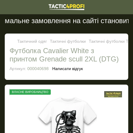
імальне замовлення на сайті становить 
Тактичний одяг
Тактичні футболки
Тактичні футболки Tact
Футболка Cavalier White з
принтом Grenade scull 2XL (DTG)
Артикул:
000040698
Написати відгук
ВЛАСНЕ ВИРОБНИЦТВО