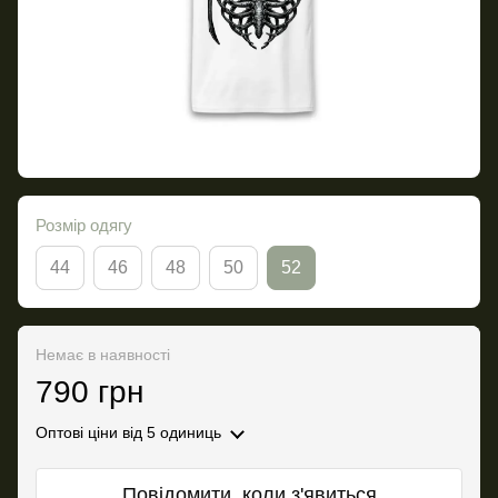
Розмір одягу
44
46
48
50
52
Немає в наявності
790 грн
Оптові ціни
від 5 одиниць
Повідомити, коли з'явиться