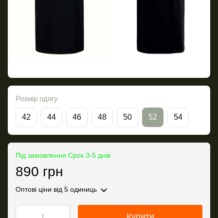
Розмір одягу
42
44
46
48
50
52
54
Під замовлення Срок 3-5 днів
890 грн
Оптові ціни
від 5 одиниць
Купити