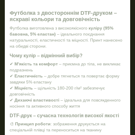
Футболка з двостороннім DTF-друком –
яскраві кольори та довговічність
Футболка виготовлена з високоякісного
куліру (95%
бавовна, 5% еластан)
– ідеального поєднання
натуральності, еластичності та міцності. Принт нанесено
на обидві сторони.
Чому кулір – відмінний вибір?
✔
М'якість та комфорт
– приємна до тіла, не викликає
подразнень
✔
Еластичність
– добре тягнеться та повертає форму
завдяки 5% еластану
✔
Міцність
– щільність 180-200 г/м² забезпечує
довговічність
✔
Дихаючі властивості
– ідеальна для повсякденного
носіння та активного способу життя
DTF-друк – сучасна технологія високої якості
🎨
Принцип роботи
: зображення друкується на
спеціальній плівці та переноситься на тканину