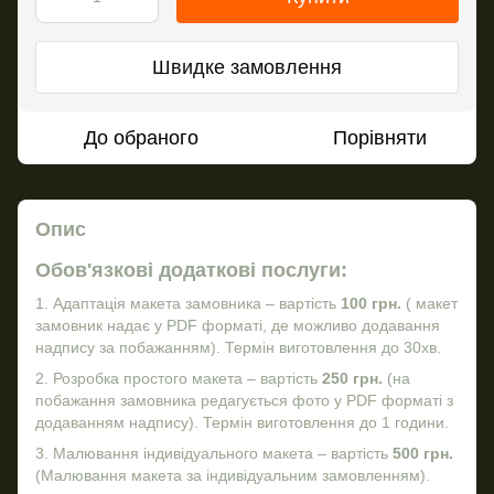
Швидке замовлення
До обраного
Порівняти
Опис
Обов'язкові додаткові послуги:
1. Адаптація макета замовника – вартість
100 грн.
( макет
замовник надає у PDF форматі, де можливо додавання
надпису за побажанням). Термін виготовлення до 30хв.
2. Розробка простого макета – вартість
250 грн.
(на
побажання замовника редагується фото у PDF форматі з
додаванням надпису). Термін виготовлення до 1 години.
3. Малювання індивідуального макета – вартість
500 грн.
(Малювання макета за індивідуальним замовленням).