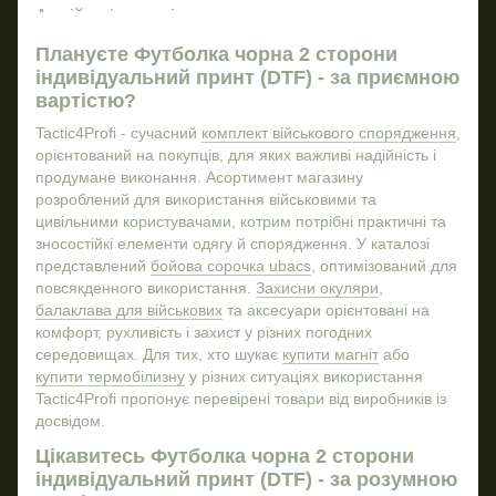
Суб
Армійські ремені
По
Військова футболка зсу
Плануєте Футболка чорна 2 сторони
на
індивідуальний принт (DTF) - за приємною
Військові куртки купити
Запа
за
вартістю?
Купити воєнний бушлат
ПВХ
Наг
Tactic4Profi - сучасний
комплект військового спорядження
,
від
Заказать жетон зсу
орієнтований на покупців, для яких важливі надійність і
Купити прапори
Захи
продумане виконання. Асортимент магазину
розроблений для використання військовими та
Воєнні тактичні рукавиці
цивільними користувачами, котрим потрібні практичні та
Ножі військові купити
зносостійкі елементи одягу й спорядження. У каталозі
Купить військове спорядження
представлений
бойова сорочка ubacs
, оптимізований для
повсякденного використання.
Захисни окуляри
,
Ремінь купити
балаклава для військових
та аксесуари орієнтовані на
Військові тактичні кросівки
Мед
комфорт, рухливість і захист у різних погодних
середовищах. Для тих, хто шукає
купити магніт
або
Прапори
Наб
купити термобілизну
у різних ситуаціях використання
Бушлат військовий
Ніж
Tactic4Profi пропонує перевірені товари від виробників із
Тактичні штани купити
досвідом.
Брелоки
Цікавитесь Футболка чорна 2 сторони
індивідуальний принт (DTF) - за розумною
Військові берці