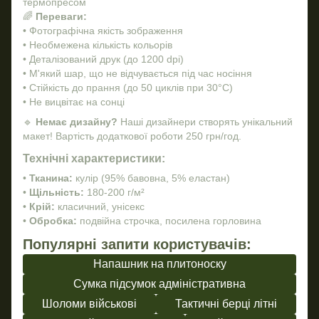
термопресом
🌈
Переваги:
• Фотографічна якість зображення
• Необмежена кількість кольорів
• Деталізований друк (до 1200 dpi)
• М'який шар, що не відчувається під час носіння
• Стійкість до прання (до 50 циклів при 30°C)
• Не вицвітає на сонці
🔹
Немає дизайну?
Наші дизайнери створять унікальний
макет! Вартість додаткової роботи 250 грн/год.
Технічні характеристики:
•
Тканина:
кулір (95% бавовна, 5% еластан)
•
Щільність:
180-200 г/м²
•
Крій:
класичний, унісекс
•
Обробка:
подвійна строчка, посилена горловина
Популярні запити користувачів:
Напашник на плитоноску
Сумка підсумок адміністративна
Шоломи військові
Тактичні берці літні