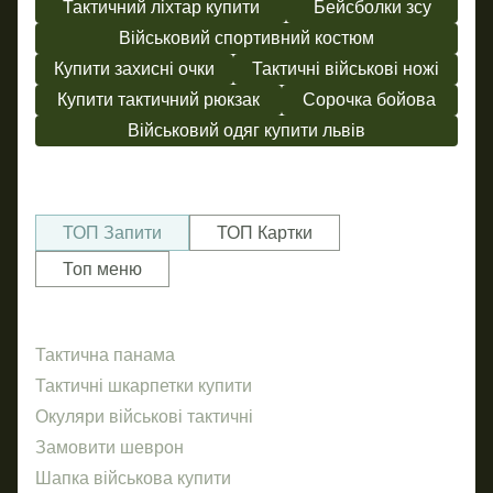
Тактичний ліхтар купити
Бейсболки зсу
Військовий спортивний костюм
Купити захисні очки
Тактичні військові ножі
Купити тактичний рюкзак
Сорочка бойова
Військовий одяг купити львів
ТОП Запити
ТОП Картки
Топ меню
Тактична панама
Тіль
Дру
фу
Тактичні шкарпетки купити
Ла
Окуляри військові тактичні
Кар
гр
Замовити шеврон
Шев
Дру
Шапка військова купити
пра