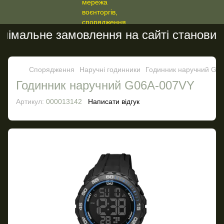
імальне замовлення на сайті становить 
Спорядження
Наручні годинники
Годинник наручний G0
Годинник наручний G06A-007VY
Артикул:
000013142
Написати відгук