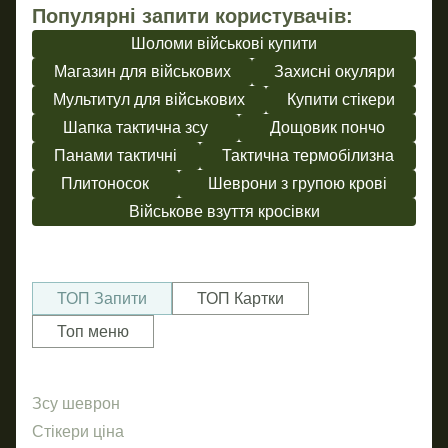
Популярні запити користувачів:
Шоломи військові купити
Магазин для військових
Захисні окуляри
Мультитул для військових
Купити стікери
Шапка тактична зсу
Дощовик пончо
Панами тактичні
Тактична термобілизна
Плитоносок
Шеврони з групою крові
Військове взуття кросівки
ТОП Запити
ТОП Картки
Топ меню
Зсу шеврон
Штан
На
го
Стікери ціна