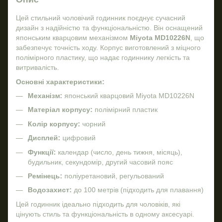
Цей стильний чоловічий годинник поєднує сучасний
дизайн з надійністю та функціональністю. Він оснащений
японським кварцовим механізмом
Miyota MD10226N
, що
забезпечує точність ходу. Корпус виготовлений з міцного
полімірного пластику, що надає годиннику легкість та
витривалість.
Основні характеристики:
Механізм:
японський кварцовий Miyota MD10226N
Матеріал корпусу:
полімірний пластик
Колір корпусу:
чорний
Дисплей:
цифровий
Функції:
календар (число, день тижня, місяць),
будильник, секундомір, другий часовий пояс
Ремінець:
поліуретановий, регульований
Водозахист:
до 100 метрів (підходить для плавання)
Цей годинник ідеально підходить для чоловіків, які
цінують стиль та функціональність в одному аксесуарі.