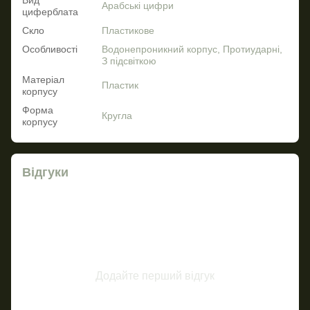
Арабські цифри
циферблата
Скло
Пластикове
Особливості
Водонепроникний корпус, Протиударні,
З підсвіткою
Матеріал
Пластик
корпусу
Форма
Кругла
корпусу
Відгуки
Додайте перший відгук