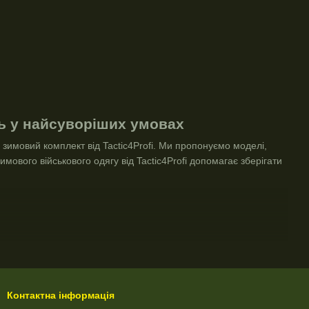
сть у найсуворіших умовах
 зимовий комплект від Tactic4Profi. Ми пропонуємо моделі,
мового військового одягу від Tactic4Profi допомагає зберігати
іла та швидко сохнути.
 вбиратися в матеріал, а скочуватися по поверхні, що
Контактна інформація