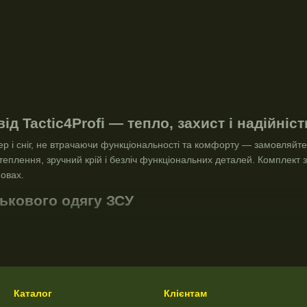
д Tactic4Profi — тепло, захист і надійні
ер і сніг, не втрачаючи функціональності та комфорту — замовляйте
еплення, зручний крій і безліч функціональних деталей. Комплект зи
мовах.
ськового одягу ЗСУ
ози та запобігати перегріванню, якщо температура вище 0 °C.
активних дій, одяг повинен ефективно відводити зайву вологу від т
ешкоджає проникненню вітру, снігу та дощу. Краплі води не повинні
Каталог
Клієнтам