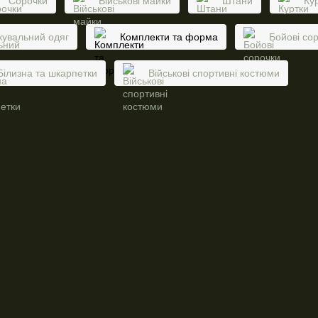
Сорочки
Військові майки
Штани
Ку
увальний одяг
Комплекти та форма
Бойові со
Білизна та шкарпетки
Військові спортивні костюми