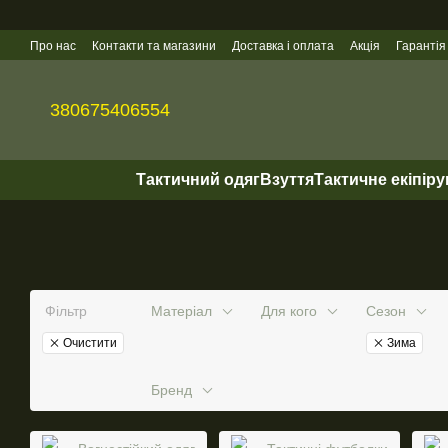
Перейти до основного контенту
Про нас
Контакти та магазини
Доставка і оплата
Акція
Гарантія
Гуртові продажі
380675406554
Тактичний одяг
Взуття
Тактичне екіпір
Фільтр
Матеріал
Для кого
Сезон
Очистити
Зима
Бренд