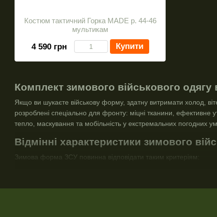
Костюм тактичний Горка MADE р. 44-46
мультикам
Купити
4 590 грн
Комплект зимового військового одягу ві
Якщо ви шукаєте військову форму, здатну витримати холод, віт
розроблені спеціально для фронту: міцні тканини, ефективне ут
тепло, маскування та мобільність у екстремальних погодних у
Відмінні характеристики зимового вій
Зимова форма ЗСУ повинна відповідати таким критеріям:
Теплозахист. Форма повинна надійно зберігати тепло у мор
Терморегуляція. Щоб боєць уникнув переохолодження після 
Вітро- та вологозахист. Щільна, але «дихаюча» тканина пер
допомагає уникнути промокання і зберегти тепло.