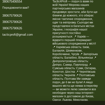
380675406554
Tactic4Profi — поруч із вами по
 і властивостей. У найуразливіших місцях (лікті, коліна,
всій Україні! Мережа наших
Передзвонити вам?
партнерських магазинів
продовжує зростати, аби бути ще
ближче до кожного, хто обирає
380675790626
жувати його під час прицілювання або активних дій.
якісне тактичне спорядження,
380675790626
одяг та екіпіровку. Сьогодні ми
 зоні талії, капюшона та манжетів — дозволяють досягти
представлені в багатьох містах
380675790626
України, і географія нашої
присутності постійно
tacticprofi@gmail.com
еплоізоляції та обмеження рухливості.
розширюється: 📍 Харків —
відкрито перший гіпермаркет
охнути, що особливо важливо в польових умовах.
військового спорядження у місті!
📍 Харківська область: Ізюм,
Балаклія, Шевченкове,
ic4Profi
Коробочкине, Чугуїв 📍 Запорізька
область: Балабіно, Вільнянськ 📍
аскування та комфорту, зберігаючи функціональність навіть
Дніпропетровська область:
тки та штанів:
Дніпро, Самар, Павлоград 📍
Сумська область: Суми, Охтирка,
 яка перешкоджає проникненню вітру, снігу та дощу. Для
Конотоп, Шостка 📍 Чернігівська
область: Чернігів 📍 Полтавська
ігнати форму під індивідуальні особливості.
область: Полтава Ми завжди
поруч, де б ви не були! А якщо
ниці. Знімні підтяжки та еластичний пояс забезпечують
вашого міста ще немає в переліку
, забезпечуючи герметичність у поєднанні з берцями або
— ви можете легко замовити все
необхідне через наш інтернет-
магазин із доставкою до Києва,
Одеси, Львова, Миколаєва,
матеріал пошкодити, розрив не збільшуватиметься. Додаткова
Житомира, Черкас та інших міст