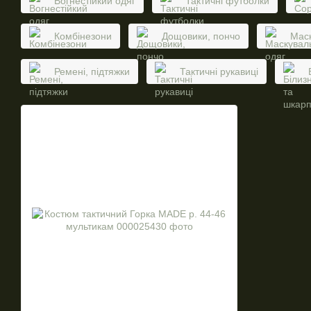
Вогнестійкий одяг
Тактичні футболки
Комбінезони
Дощовики, пончо
Маск
Ремені, підтяжки
Тактичні рукавиці