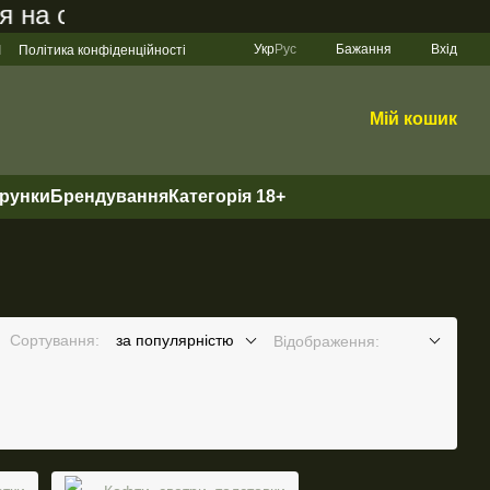
а сайті становить 200 грн
Укр
Рус
Бажання
Вхід
І
Політика конфіденційності
Мій кошик
арунки
Брендування
Категорія 18+
Сортування:
за популярністю
Відображення: