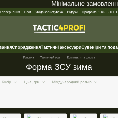
Мінімальне замовлення н
 і повернення
Блог
Угода користувача
Відгуки
Програма ЛОЯЛЬНОСТ
ування
Спорядження
Тактичні аксесуари
Сувеніри та под
Головна
Тактичний одяг
Комплекти та форма
Форма ЗСУ зима
Колір
Ціна, грн
Міждународний розмір