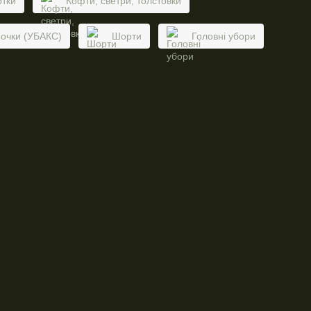
ртки
Кофти, светри, толстовки
рочки (УБАКС)
Шорти
Головні убори