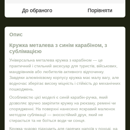
До обраного
Порівняти
Опис
Кружка металева з синім карабіном, з
сублімацією
Універсальна металева кружка з карабіном — це
практичний і стильний аксесуар для туристів, військових,
мандрівників або любителів активного відпочинку.
Завдяки алюмінієвому корпусу кружка має малу вагу, але
водночас зберігає високу міцність і стійкість до механічних
пошкоджень.
Особливістю цієї моделі є синій карабін-ручка, який
дозволяє зручно закріпити кружку на рюкзаку, ремені чи
спорядженні. На поверхні нанесено яскравий малюнок
методом сублімації — зносостійкий друк, який не
стирається та не боїться води чи сонця.
Кружка чудово підходить для гарячих напоїв у поході, на