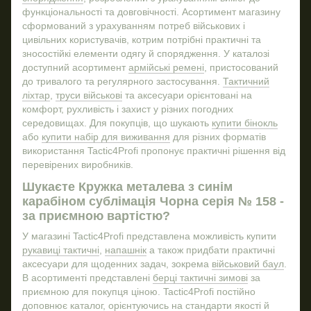
Купити захисні окуляри
функціональності та довговічності. Асортимент магазину
сформований з урахуванням потреб військових і
Берці тактичні демісезонні
Брел
цивільних користувачів, котрим потрібні практичні та
Напашний підсумок
Шев
зносостійкі елементи одягу й спорядження. У каталозі
Купити флягу військову
доступний асортимент
армійські ремені
, пристосований
до тривалого та регулярного застосування.
Тактичний
Військове взуття кросівки
ліхтар
,
труси військові
та аксесуари орієнтовані на
Військові очки
комфорт, рухливість і захист у різних погодних
середовищах. Для покупців, що шукають
купити бінокль
Купити тактичні рукавиці
або
купити набір для виживання
для різних форматів
Друк на прапорах
використання Tactic4Profi пропонує практичні рішення від
Тактичне спорядження київ
перевірених виробників.
Плитоноски зсу
Шукаєте Кружка металева з синім
карабіном сублімація Чорна серія № 158 -
Тактичні військові футболки
Нал
за приємною вартістю?
Купити тактичні навушники військові
Ніж
У магазині Tactic4Profi представлена можливість купити
Напашник на плитоноску
рукавиці тактичні
,
напашнік
а також придбати практичні
Інтернет магазин військового спорядження
аксесуари для щоденних задач, зокрема
військовий баул
.
В асортименті представлені
берці тактичні зимові
за
приємною для покупця ціною. Tactic4Profi постійно
доповнює каталог, орієнтуючись на стандарти якості й