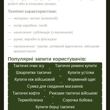
роботі або в польових умовах.
Технічні характеристики:
матеріал: метал (алюміній)
колір карабіна: синій
нанесення: сублімація (з малюнком)
ручка: карабін із фіксацією
призначення: туризм, активний відпочинок, військове
використання
Популярні запити користувачів:
Тактичні очки зсу
Тактичні ремені купити
Шкарпетки тактичні
Купити устілки
Купити ніж військовий
Формений одяг
Сумка для скидання магазинів
Тактичні кофти
Рюкзаки тактичні військові
Термобілизна
Сорочка бойова
Купити берці тактичні