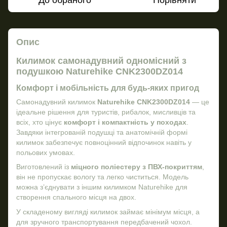
До обраного
Порівняти
Опис
Килимок самонадувний одномісний з
подушкою Naturehike CNK2300DZ014
Комфорт і мобільність для будь-яких пригод
Самонадувний килимок
Naturehike CNK2300DZ014
— це
ідеальне рішення для туристів, рибалок, мисливців та
всіх, хто цінує
комфорт і компактність у походах
.
Завдяки інтегрованій подушці та анатомічній формі
килимок забезпечує повноцінний відпочинок навіть у
польових умовах.
Виготовлений із
міцного поліестеру з ПВХ-покриттям
,
він не пропускає вологу та легко чиститься. Модель
можна з’єднувати з іншим килимком Naturehike для
створення спального місця на двох.
У складеному вигляді килимок займає мінімум місця, а
для зручного транспортування передбачений чохол.