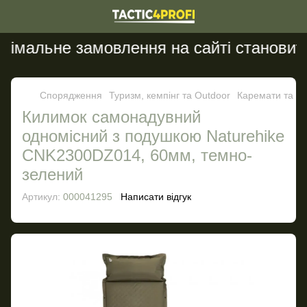
імальне замовлення на сайті становить 
Спорядження
Туризм, кемпінг та Outdoor
Каремати та с
Килимок самонадувний
одномісний з подушкою Naturehike
CNK2300DZ014, 60мм, темно-
зелений
Артикул:
000041295
Написати відгук