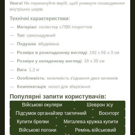
Увага!
Не перекачуйте виріб, щоб уникнути пошкодження
внутрішніх шарів.
Технічні характеристики:
Матеріал
: поліестер з ПВХ покриттям
Тип
: самонадувний
Подушка
: вбудована
Розміри в розкладеному вигляді
: 192 х 65 х 3 см
Розміри у складеному вигляді
: 18 х 35 см
Вага
: 1,2 кг
Особливість
: можливість з'єднання двох килимків
Комплектація
: чохол для зберігання
Популярні запити користувачів:
Військові окуляри
Шеврон зсу
Підсумок органайзер тактичний
Воєнторг
Купити брелки
Металева кружка купити
Військові погони
Ремінь військовий