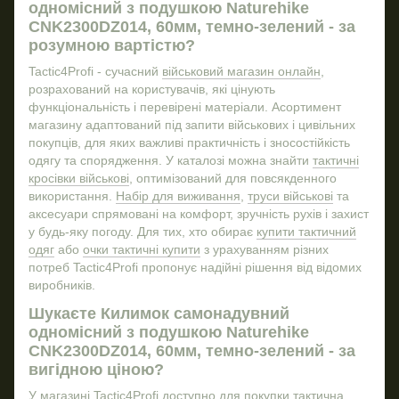
одномісний з подушкою Naturehike
Шолом
Мі
CNK2300DZ014, 60мм, темно-зелений - за
Військовий набір для виживання
Ніж
розумною вартістю?
Куртки військові
Tactic4Profi - сучасний
військовий магазин онлайн
,
Тактичний блокнот зсу купити
розрахований на користувачів, які цінують
функціональність і перевірені матеріали. Асортимент
Друк на футболці
магазину адаптований під запити військових і цивільних
Окуляри захисні купити
покупців, для яких важливі практичність і зносостійкість
Військові подарунки
Мул
одягу та спорядження. У каталозі можна знайти
тактичні
кросівки військові
, оптимізований для повсякденного
Тактичні панами
Ніж
використання.
Набір для виживання
,
труси військові
та
Купити мішень
Штан
аксесуари спрямовані на комфорт, зручність рухів і захист
у будь-яку погоду. Для тих, хто обирає
купити тактичний
Гравіювання на ножі
одяг
або
очки тактичні купити
з урахуванням різних
Мачете ніж
потреб Tactic4Profi пропонує надійні рішення від відомих
Шапка для військових
Футб
виробників.
Тактичне спорядження купити
Шукаєте Килимок самонадувний
одномісний з подушкою Naturehike
Військові фляги
CNK2300DZ014, 60мм, темно-зелений - за
Обкладинка для посвідчення офіцера
вигідною ціною?
Зимові тактичні берці
У магазині Tactic4Profi доступно для покупки
тактична