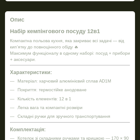
Опис
Набір кемпінгового посуду 12в1
Компактна польова кухня, яка закриває всі задачі — від
кип’ятку до повноцінного обіду 🔥
Максимум функціоналу в одному наборі: посуд + прибори
+ аксесуари.
Характеристики:
Матеріал: харчовий алюмінієвий сплав AD1M
Покриття: термостійке анодоване
Кількість елементів: 12 в 1
Легка вага та компактні розміри
Складні ручки для зручного транспортування
Комплектація:
Котелок зі складними ручками та кришкою — 170 × 90