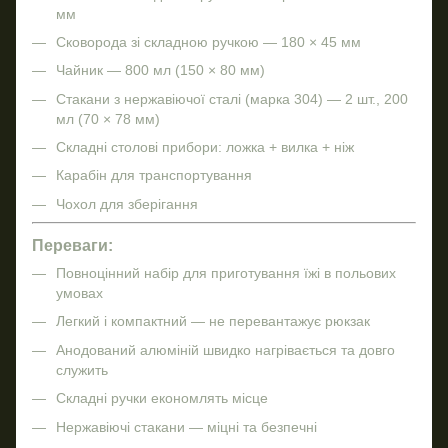
мм
Сковорода зі складною ручкою — 180 × 45 мм
Чайник — 800 мл (150 × 80 мм)
Стакани з нержавіючої сталі (марка 304) — 2 шт., 200
мл (70 × 78 мм)
Складні столові прибори: ложка + вилка + ніж
Карабін для транспортування
Чохол для зберігання
Переваги:
Повноцінний набір для приготування їжі в польових
умовах
Легкий і компактний — не перевантажує рюкзак
Анодований алюміній швидко нагрівається та довго
служить
Складні ручки економлять місце
Нержавіючі стакани — міцні та безпечні