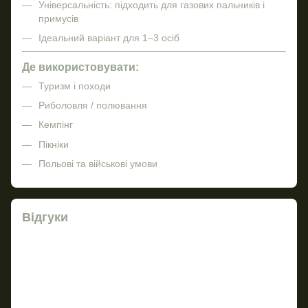
Універсальність: підходить для газових пальників і
примусів
Ідеальний варіант для 1–3 осіб
Де використовувати:
Туризм і походи
Риболовля / полювання
Кемпінг
Пікніки
Польові та військові умови
Відгуки