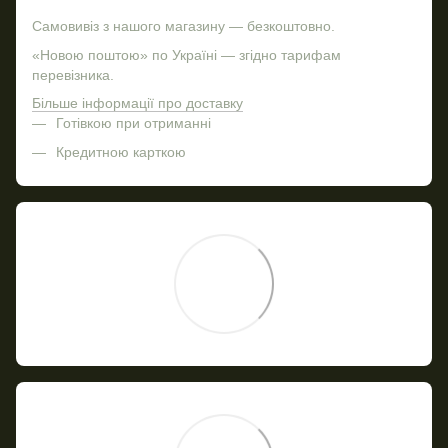
Самовивіз з нашого магазину — безкоштовно.
«Новою поштою» по Україні — згідно тарифам
перевізника.
Більше інформації про доставку
Готівкою при отриманні
Кредитною карткою