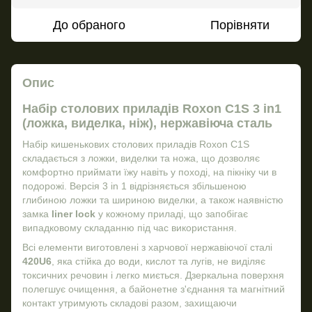
До обраного
Порівняти
Опис
Набір столових приладів Roxon C1S 3 in1
(ложка, виделка, ніж), нержавіюча сталь
Набір кишенькових столових приладів Roxon C1S
складається з ложки, виделки та ножа, що дозволяє
комфортно приймати їжу навіть у поході, на пікніку чи в
подорожі. Версія 3 in 1 відрізняється збільшеною
глибиною ложки та шириною виделки, а також наявністю
замка
liner lock
у кожному приладі, що запобігає
випадковому складанню під час використання.
Всі елементи виготовлені з харчової нержавіючої сталі
420U6
, яка стійка до води, кислот та лугів, не виділяє
токсичних речовин і легко миється. Дзеркальна поверхня
полегшує очищення, а байонетне з'єднання та магнітний
контакт утримують складові разом, захищаючи