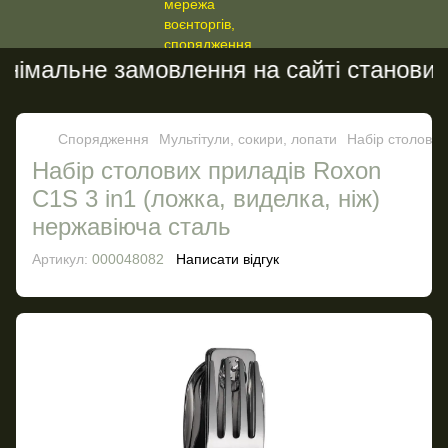
імальне замовлення на сайті становить 
Спорядження
Мультітули, сокири, лопати
Набір столових
Набір столових приладів Roxon
C1S 3 in1 (ложка, виделка, ніж)
нержавіюча сталь
Артикул:
000048082
Написати відгук