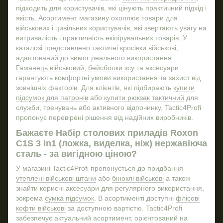
Жетон військового
підходить для користувачів, які цінують практичний підхід і
Термобілизна купити
якість. Асортимент магазину охоплює товари для
військових і цивільних користувачів, які звертають увагу на
Утеплені тактичні штани
Ніж
витривалість і практичність екіпірувальних товарів. У
Тактична кофта
каталозі представлено
тактичні кросівки військові
,
Очки тактичні
Нал
адаптований до вимог реального використання.
Гаманець військовий
,
бейсболки зсу
та аксесуари
Брелок
гарантують комфортні умови використання та захист від
Окуляри тактичні ціна
зовнішніх факторів. Для клієнтів, які підбирають
купити
підсумок для патронів
або
купити рюкзак тактичний
для
Товари для військових
Bra
служби, тренувань або активного відпочинку, Tactic4Profi
Куртки тактичні
Кос
пропонує перевірені рішення від надійних виробників.
Магазини військового спорядження
Бре
Бажаєте Набір столових приладів Roxon
Військовий магазин онлайн
C1S 3 in1 (ложка, виделка, ніж) нержавіюча
сталь - за вигідною ціною?
Сокира купить
Термокружки магазин
У магазині Tactic4Profi пропонується до придбання
утеплені військові штани
або
біноклі військові
а також
Запальничка купити
Ліх
знайти корисні аксесуари для регулярного використання,
Зимові тактичні берці
зокрема
сумка підсумок
. В асортименті доступні
флісові
кофти військові
за доступною вартістю. Tactic4Profi
забезпечує актуальний асортимент, орієнтований на