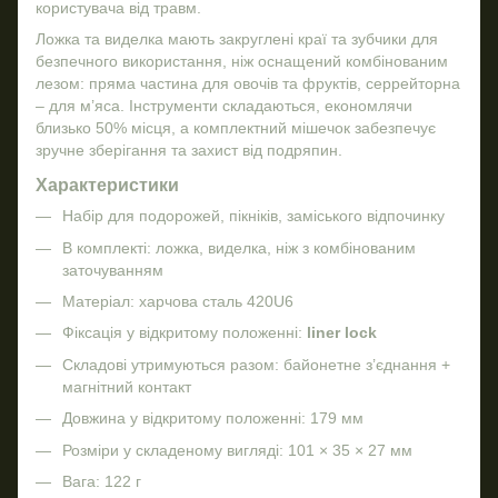
користувача від травм.
Ложка та виделка мають закруглені краї та зубчики для
безпечного використання, ніж оснащений комбінованим
лезом: пряма частина для овочів та фруктів, серрейторна
– для м’яса. Інструменти складаються, економлячи
близько 50% місця, а комплектний мішечок забезпечує
зручне зберігання та захист від подряпин.
Характеристики
Набір для подорожей, пікніків, заміського відпочинку
В комплекті: ложка, виделка, ніж з комбінованим
заточуванням
Матеріал: харчова сталь 420U6
Фіксація у відкритому положенні:
liner lock
Складові утримуються разом: байонетне з’єднання +
магнітний контакт
Довжина у відкритому положенні: 179 мм
Розміри у складеному вигляді: 101 × 35 × 27 мм
Вага: 122 г