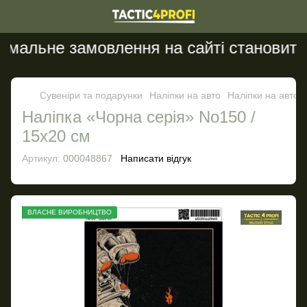
мальне замовлення на сайті становить 2
Сувеніри та подарунки
Наліпки на авто
Наліпки на авто T
Налiпка «Чорна серія» No150 /
15х20 см
Артикул:
000048867
Написати відгук
ВЛАСНЕ ВИРОБНИЦТВО