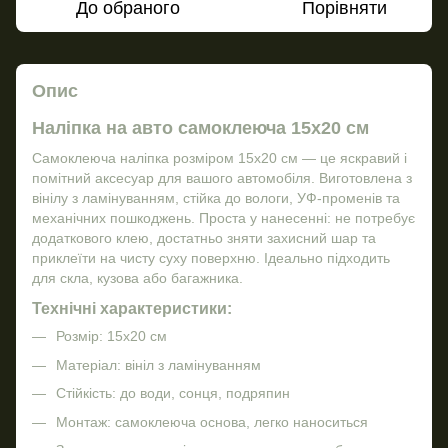
До обраного
Порівняти
Опис
Наліпка на авто самоклеюча 15х20 см
Самоклеюча наліпка розміром 15х20 см — це яскравий і
помітний аксесуар для вашого автомобіля. Виготовлена з
вінілу з ламінуванням, стійка до вологи, УФ-променів та
механічних пошкоджень. Проста у нанесенні: не потребує
додаткового клею, достатньо зняти захисний шар та
приклеїти на чисту суху поверхню. Ідеально підходить
для скла, кузова або багажника.
Технічні характеристики:
Розмір: 15х20 см
Матеріал: вініл з ламінуванням
Стійкість: до води, сонця, подряпин
Монтаж: самоклеюча основа, легко наноситься