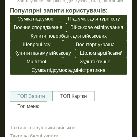
Застосування: зовнішнє, для кузова, скла, багажника
Популярні запити користувачів:
Сумка підсумок
Підсумок для турнікету
Воєнне спорядження
Військове екіпірування
Купити повербанк для військових
Шевроні зсу
Воєнторг україна
Купити панаму військову
Шолом армійський
Multi tool
Худі тактичне
Сумка підсумок адміністративна
ТОП Запити
ТОП Картки
Топ меню
Тактичні навушники військові
Нал
ав
Тактичні берці купити
Мач