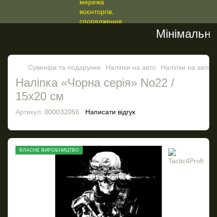
Мінімальне з
Сувеніри та подарунки
Наліпки на авто
Наліпки на авто T
Налiпка «Чорна серія» No22 /
15х20 см
Артикул:
000032056
Написати відгук
ВЛАСНЕ ВИРОБНИЦТВО