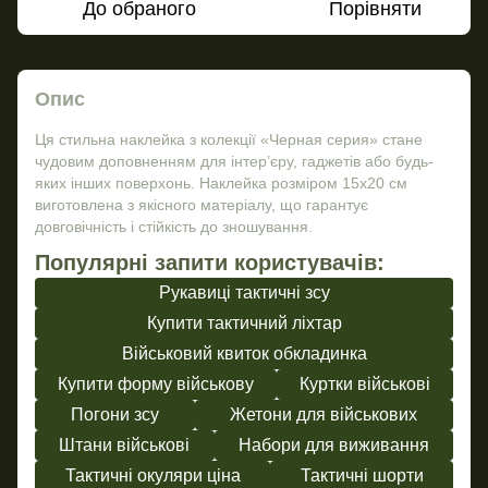
До обраного
Порівняти
Опис
Ця стильна наклейка з колекції «Черная серия» стане
чудовим доповненням для інтер’єру, гаджетів або будь-
яких інших поверхонь. Наклейка розміром 15х20 см
виготовлена з якісного матеріалу, що гарантує
довговічність і стійкість до зношування.
Популярні запити користувачів:
Рукавиці тактичні зсу
Купити тактичний ліхтар
Військовий квиток обкладинка
Купити форму військову
Куртки військові
Погони зсу
Жетони для військових
Штани військові
Набори для виживання
Тактичні окуляри ціна
Тактичні шорти