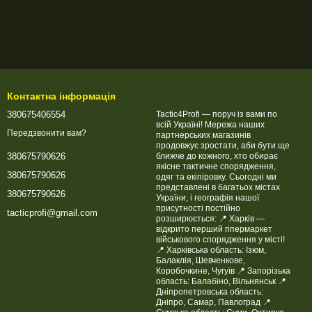
Контактна інформація
380675406554
Tactic4Profi — поруч із вами по
всій Україні! Мережа наших
Передзвонити вам?
партнерських магазинів
продовжує зростати, аби бути ще
ближче до кожного, хто обирає
380675790626
якісне тактичне спорядження,
380675790626
одяг та екіпіровку. Сьогодні ми
представлені в багатьох містах
380675790626
України, і географія нашої
присутності постійно
tacticprofi@gmail.com
розширюється: 📍 Харків —
відкрито перший гіпермаркет
військового спорядження у місті!
📍 Харківська область: Ізюм,
Балаклія, Шевченкове,
Коробочкине, Чугуїв 📍 Запорізька
область: Балабіно, Вільнянськ 📍
Дніпропетровська область:
Дніпро, Самар, Павлоград 📍