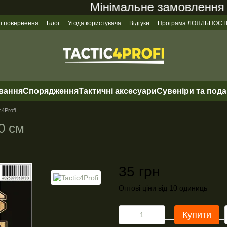
Мінімальне замовлення на 
 і повернення
Блог
Угода користувача
Відгуки
Програма ЛОЯЛЬНОСТ
ування
Спорядження
Тактичні аксесуари
Сувеніри та под
c4Profi
0 см
35 грн
Оптові ціни від 10 одиниць
Купити