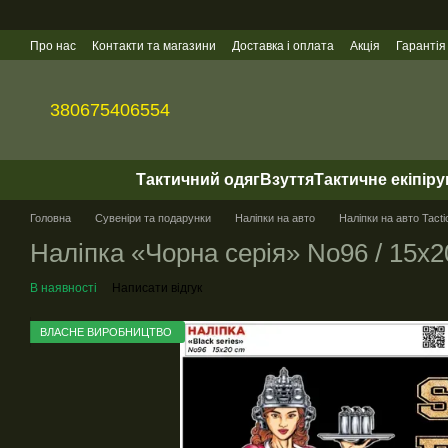
Перейти до основного контенту
Про нас
Контакти та магазини
Доставка і оплата
Акція
Гарантія
Гуртові продажі
380675406554
Тактичний одяг
Взуття
Тактичне екіпір
Головна
Сувеніри та подарунки
Наліпки на авто
Наліпки на авто Tacti
Налiпка «Чорна серія» No96 / 15х2
В наявності
Написати відгук
ВЛАСНЕ ВИРОБНИЦТВО