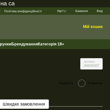
сайті становить 200 грн
Укр
Рус
Бажання
Вхід
І
Політика конфіденційності
Мій кошик
арунки
Брендування
Категорія 18+
Артикул
000035007
Порівняти
В бажання
Швидке замовлення