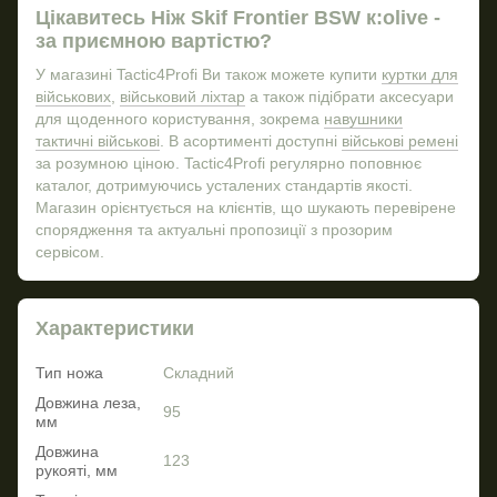
Цікавитесь Ніж Skif Frontier BSW к:olive -
Військовий бушлат ціна
за приємною вартістю?
Військові бушлати купити
У магазині Tactic4Profi Ви також можете купити
куртки для
Плитоноска тактична
військових
,
військовий ліхтар
а також підібрати аксесуари
для щоденного користування, зокрема
навушники
Тактичний баул
тактичні військові
. В асортименті доступні
військові ремені
Військові інтернет магазини
за розумною ціною. Tactic4Profi регулярно поповнює
Купити тактичні навушники військові
каталог, дотримуючись усталених стандартів якості.
Магазин орієнтується на клієнтів, що шукають перевірене
спорядження та актуальні пропозиції з прозорим
сервісом.
Характеристики
Тип ножа
Складний
Довжина леза,
95
мм
Довжина
123
рукояті, мм