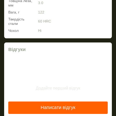
Товщіна леза,
3.0
мм
Вага, г
122
Твердість
60 HRC
стали
Чохол
Ні
Відгуки
Додайте перший відгук
Написати відгук