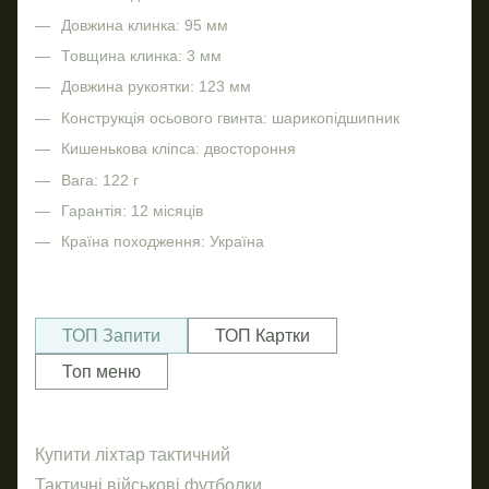
Довжина клинка: 95 мм
Товщина клинка: 3 мм
Довжина рукоятки: 123 мм
Конструкція осьового гвинта: шарикопідшипник
Кишенькова кліпса: двостороння
Вага: 122 г
Гарантія: 12 місяців
Країна походження: Україна
ТОП Запити
ТОП Картки
Топ меню
Купити ліхтар тактичний
Шап
Но
Ліх
Тактичні військові футболки
Шев