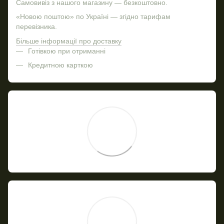
Самовивіз з нашого магазину — безкоштовно.
«Новою поштою» по Україні — згідно тарифам
перевізника.
Більше інформації про доставку
Готівкою при отриманні
Кредитною карткою