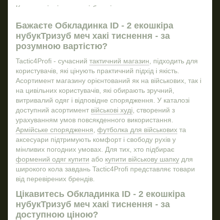
Бл
Купити літні тактичні берці
Сті
Окуляри тактичні
Бажаєте Обкладинка ID - 2 екошкіра
Зн
нубукТризуб меч хакі тиснення - за
Купить мультітул
розумною вартістю?
Військторг україна
Tactic4Profi - сучасний
тактичний магазин
, підходить для
Пояс для військового
користувачів, які цінують практичний підхід і якість.
Обкладинка для військового квитка
Асортимент магазину орієнтований як на військових, так і
на цивільних користувачів, які обирають зручний,
Компас армійський
ТОЧ
витривалий одяг і відповідне спорядження. У каталозі
Купити шорти тактичні
Ліх
доступний асортимент
військові худі
, створений з
Купити літні берці зсу
Год
урахуванням умов повсякденного використання.
Армійське спорядження
,
футболка для військових
та
Сумка барсетка
аксесуари підтримують комфорт і свободу рухів у
Тактичні очки ціна
Мул
мінливих погодних умовах. Для тих, хто підбирає
формений одяг купити
або
купити військову шапку
для
Штани утеплені
Штан
широкого кола завдань Tactic4Profi представляє товари
Гравіювання на брелках
від перевірених брендів.
Тактичний військовий рюкзак
Ніж
Цікавитесь Обкладинка ID - 2 екошкіра
Купити окуляри тактичні
нубукТризуб меч хакі тиснення - за
доступною ціною?
Купити тактичну куртку