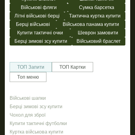
Військові фляги
Сумка барсетка
Літні військові берці
Тактична куртка купити
Берці військові
Військова панама купити
Купити тактичні очки
Шеврон замовити
Берці зимові зсу купити
Військовий браслет
ТОП Запити
ТОП Картки
Топ меню
Військові шапки
Бр
Об
Берці зимові зсу купити
Нал
Чохол для зброї
ав
Купити тактичні футболки
Маг
Куртка військова купити