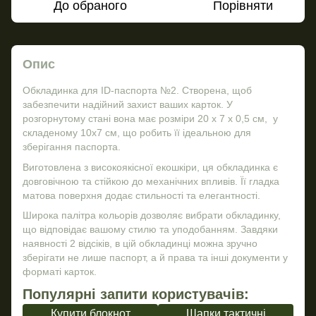
До обраного
Порівняти
Опис
Обкладинка для ID-паспорта №2. Створена, щоб
забезпечити надійний захист ваших карток. У
розгорнутому стані вона має розміри 20 х 7 х 0,5 см, у
складеному 10х7 см, що робить її ідеальною для
зберігання паспорта.
Виготовлена з високоякісної екошкіри, ця обкладинка є
довговічною та стійкою до механічних впливів. Її гладка
матова поверхня додає стильності та елегантності.
Широка палітра кольорів дозволяє вибрати обкладинку,
що відповідає вашому стилю та уподобанням. Завдяки
наявності 2 відсіків, в цій обкладинці можна зручно
зберігати не лише паспорт, а й права та інші документи у
форматі карток.
Популярні запити користувачів:
Купити блокнот
Шапки тактичні