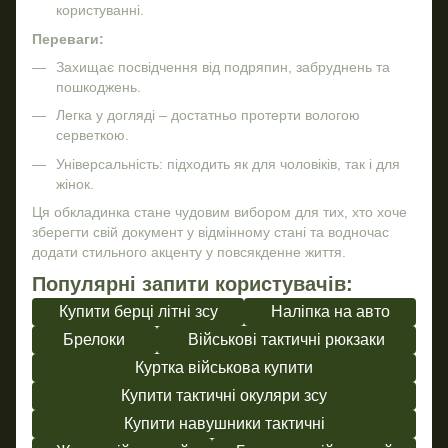
користуванні.
Переваги:
Захищає посвідчення від подряпин, забруднень та
пошкоджень.
Легка у догляді – достатньо протерти вологою
серветкою.
Універсальність: підходить як для чоловіків, так і для
жінок.
Ця обкладинка стане чудовим вибором для тих, хто хоче
зберегти свій документ у відмінному стані та водночас
додати стильного акценту у повсякденне життя.
Популярні запити користувачів:
Купити берці літні зсу
Наліпка на авто
Брелоки
Військові тактичні рюкзаки
Куртка військова купити
Купити тактичні окуляри зсу
Купити навушники тактичні