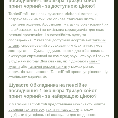
посвідчення-1 екошкіра Тризуб койот
Тактичні окуляри ціна
принт чорний - за доступною ціною?
Купити тактичну шапку
Tactic4Profi - це новий сучасний
мілітарні магазини
,
Військовий одяг інтернет магазин
розрахований на тих, хто обирає стабільну якість і
Браслет для військових
практичні рішення. Асортимент магазину орієнтований як
на військових, так і на цивільних користувачів, для яких
Купити військовий баул
Шевр
важливі практичність і зносостійкість одягу та
Купити берці літні зсу
спорядження. У каталозі доступний асортимент
тактичні
Гравіювання на ножах
штани
, спроєктований з урахуванням фактичних умов
застосування.
Сумка підсумок
,
шорти для військових
та
Берці зсу зимові
Блок
аксесуари спрямовані на комфорт, зручність рухів і захист
Тактичні пояса
у будь-яку погоду. Для клієнтів, які підбирають
магніт
купити
або
тактичні ремені купити
у межах різних
Металеві кружки
Шев
форматів використання Tactic4Profi пропонує рішення від
Комплект військового одягу
стабільних виробників.
Комплект тактичного спорядження
Анор
Шукаєте Обкладинка на пенсійне
Кросівки військові
посвідчення-1 екошкіра Тризуб койот
принт чорний - за найкращою ціною?
Берці зимові тактичні
Бейс
Тактична фляга
У магазині Tactic4Profi представлена можливість купити
рукавиці тактичні зсу
,
тактичні навушники
а також
Купить тактичні очки
Знач
підібрати функціональні аксесуари для щоденного