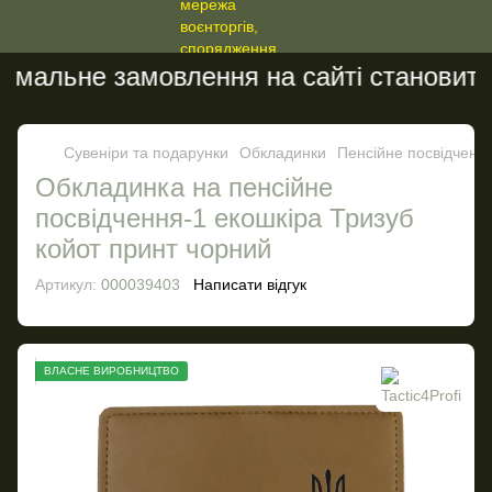
мальне замовлення на сайті становить 2
Сувеніри та подарунки
Обкладинки
Пенсійне посвідченн
Обкладинка на пенсійне
посвідчення-1 екошкіра Тризуб
койот принт чорний
Артикул:
000039403
Написати відгук
ВЛАСНЕ ВИРОБНИЦТВО