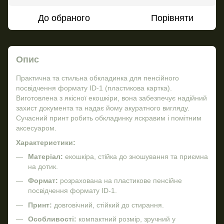
До обраного
Порівняти
Опис
Практична та стильна обкладинка для пенсійного
посвідчення формату ID-1 (пластикова картка).
Виготовлена з якісної екошкіри, вона забезпечує надійний
захист документа та надає йому акуратного вигляду.
Сучасний принт робить обкладинку яскравим і помітним
аксесуаром.
Характеристики:
Матеріал:
екошкіра, стійка до зношування та приємна
на дотик.
Формат:
розрахована на пластикове пенсійне
посвідчення формату ID-1.
Принт:
довговічний, стійкий до стирання.
Особливості:
компактний розмір, зручний у