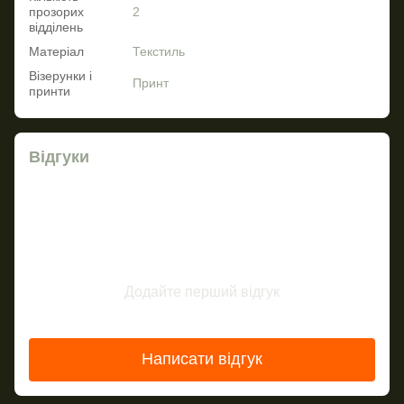
прозорих
2
відділень
Матеріал
Текстиль
Візерунки і
Принт
принти
Відгуки
Додайте перший відгук
Написати відгук