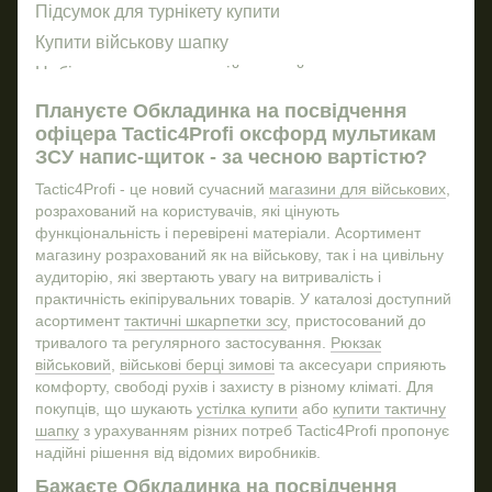
Підсумок для турнікету купити
Ніж
Маг
Купити військову шапку
Бл
Набір для виживання військовий
Джо
Сті
Підсумок тактичний
Пра
Плануєте Обкладинка на посвідчення
Зн
офіцера Tactic4Profi оксфорд мультикам
Мачета
Наб
ЗСУ напис-щиток - за чесною вартістю?
Купити кросівки військові
Кофт
Tactic4Profi - це новий сучасний
магазини для військових
,
Купити підсумки
Ніж
розрахований на користувачів, які цінують
Купити захисні окуляри
функціональність і перевірені матеріали. Асортимент
магазину розрахований як на військову, так і на цивільну
Напашники
Міш
аудиторію, які звертають увагу на витривалість і
Військовий магазин київ
Год
практичність екіпірувальних товарів. У каталозі доступний
Військові аксесуари
асортимент
тактичні шкарпетки зсу
, пристосований до
тривалого та регулярного застосування.
Рюкзак
Купити рукавиці тактичні
Бейс
військовий
,
військові берці зимові
та аксесуари сприяють
Тактичний підсумок
Шевр
комфорту, свободі рухів і захисту в різному кліматі. Для
покупців, що шукають
устілка купити
або
купити тактичну
Устілка
Анти
шапку
з урахуванням різних потреб Tactic4Profi пропонує
Купити все для військових
надійні рішення від відомих виробників.
Купити бінокль військовий
Бажаєте Обкладинка на посвідчення