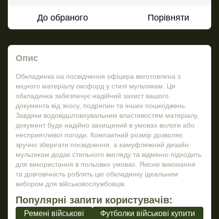
До обраного
Порівняти
Опис
Обкладинка на посвідчення офіцера виготовлена з
міцного матеріалу оксфорд у стилі мультикам. Ця
обкладинка забезпечує надійний захист вашого
документа від зносу, подряпин та інших пошкоджень.
Завдяки водовідштовхувальним властивостям матеріалу,
документ буде надійно захищений в умовах вологи або
несприятливої погоди. Компактний розмір дозволяє
зручно зберігати посвідчення, а камуфляжний дизайн
мультикам додає стильного вигляду та відмінно підходить
для використання в польових умовах. Якісне виконання
та довговічність роблять цю обкладинку ідеальним
вибором для військовослужбовців.
Популярні запити користувачів:
Ремені військові
Футболки військові купити