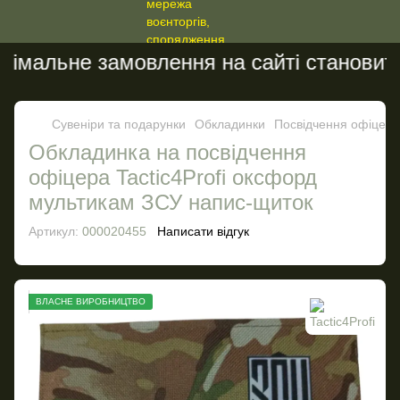
імальне замовлення на сайті становить 
Сувеніри та подарунки
Обкладинки
Посвідчення офіцера
Обкладинка на посвідчення
офіцера Tactic4Profi оксфорд
мультикам ЗСУ напис-щиток
Артикул:
000020455
Написати відгук
ВЛАСНЕ ВИРОБНИЦТВО