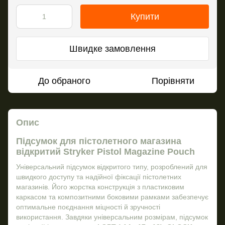
Купити
Швидке замовлення
До обраного
Порівняти
Опис
Підсумок для пістолетного магазина
відкритий Stryker Pistol Magazine Pouch
Універсальний підсумок відкритого типу, розроблений для
швидкого доступу та надійної фіксації пістолетних
магазинів. Його жорстка конструкція з пластиковим
каркасом та композитними боковими рамками забезпечує
оптимальне поєднання міцності й зручності
використання. Завдяки універсальним розмірам, підсумок