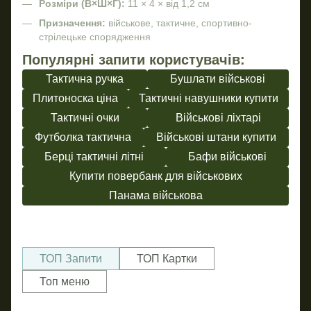
Розміри (В×Ш×Г):
11 × 4 × від 1,2 см
Призначення:
військове, тактичне, спортивно-
стрілецьке спорядження
Популярні запити користувачів:
Тактична ручка
Бушлати військові
Плитоноска ціна
Тактичні навушники купити
Тактичні очки
Військові ліхтарі
Футболка тактична
Військові штани купити
Берці тактичні літні
Бафи військові
Купити повербанк для військових
Панама військова
ТОП Запити
ТОП Картки
Топ меню