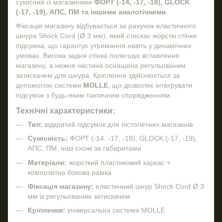
сумісний із магазинами
ФОРТ (-14, -17, -18), GLOCK
(-17, -19), АПС, ПМ та іншими аналогічними
.
Фіксація магазину відбувається за рахунок еластичного
шнура Shock Cord (Ø 3 мм), який стискає жорсткі стінки
підсумка, що гарантує утримання навіть у динамічних
умовах. Висока задня стінка полегшує вставляння
магазину, а нижня частина оснащена регульованим
затискачем для шнура. Кріплення здійснюється за
допомогою системи
MOLLE
, що дозволяє інтегрувати
підсумок з будь-яким тактичним спорядженням.
Технічні характеристики:
Тип:
відкритий підсумок для пістолетних магазинів
Сумісність:
ФОРТ (-14, -17, -18), GLOCK (-17, -19),
АПС, ПМ, інші схожі за габаритами
Матеріали:
жорсткий пластиковий каркас +
композитна бокова рамка
Фіксація магазину:
еластичний шнур Shock Cord Ø 3
мм із регульованим затискачем
Кріплення:
універсальна система MOLLE