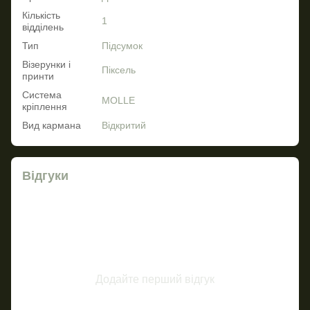
Кількість
1
відділень
Тип
Підсумок
Візерунки і
Піксель
принти
Система
MOLLE
кріплення
Вид кармана
Відкритий
Відгуки
Додайте перший відгук