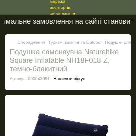
імальне замовлення на сайті становить 
Спорядження
Туризм, кемпінг та Outdoor
Подушки для п
Подушка самонаувна Naturehike
Square Inflatable NH18F018-Z,
темно-блакитний
Артикул:
000043091
Написати відгук