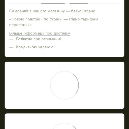
Самовивіз з нашого магазину — безкоштовно.
«Новою поштою» по Україні — згідно тарифам
перевізника.
Більше інформації про доставку
Готівкою при отриманні
Кредитною карткою