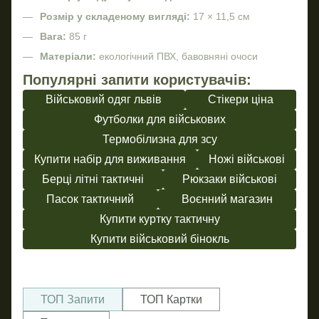
Розмір у складеному вигляді:
17 × 11,5 см
Вага:
85 г
Матеріали:
екологічний ПВХ, бавовняні очоси
Популярні запити користувачів:
Військовий одяг львів
Стікери ціна
Футболки для військових
Термобілизна для зсу
Купити набір для виживання
Ножі військові
Берці літні тактичні
Рюкзаки військові
Пасок тактичний
Воєнний магазин
Купити куртку тактичну
Купити військовий бінокль
ТОП Запити
ТОП Картки