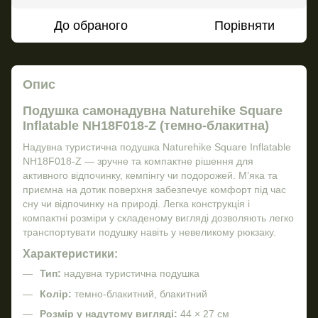
До обраного
Порівняти
Опис
Подушка самонадувна Naturehike Square
Inflatable NH18F018-Z (темно-блакитна)
Надувна туристична подушка Naturehike Square Inflatable
NH18F018-Z — зручне та компактне рішення для
активного відпочинку, кемпінгу чи подорожей. М’яка та
приємна на дотик поверхня забезпечує комфорт під час
сну чи відпочинку на природі. Легка конструкція і
компактні розміри у складеному вигляді дозволяють легко
транспортувати подушку навіть у невеликому рюкзаку.
Характеристики:
Тип:
надувна туристична подушка
Колір:
темно-блакитний, блакитний
Розмір у надутому вигляді:
44 × 27 см