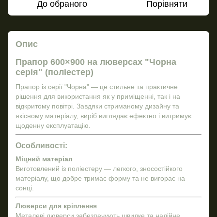
До обраного
Порівняти
Опис
Прапор 600×900 на люверсах "Чорна
серія" (поліестер)
Прапор із серії "Чорна" — це стильне та практичне
рішення для використання як у приміщенні, так і на
відкритому повітрі. Завдяки стриманому дизайну та
якісному матеріалу, виріб виглядає ефектно і витримує
щоденну експлуатацію.
Особливості:
Міцний матеріал
Виготовлений із поліестеру — легкого, зносостійкого
матеріалу, що добре тримає форму та не вигорає на
сонці.
Люверси для кріплення
Металеві люверси забезпечують швидке та надійне