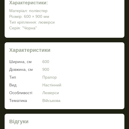
Характеристики:
Матеріал: поліестер
Розмір: 600 × 900 мм
Тип кріплення: люверси
Серія: "Чорна"
Характеристики
Ширина, см
600
Довжина, см
900
Тип
Прапор
Вид
Настінний
Особливості
Люверси
Тематика
Військова
Відгуки