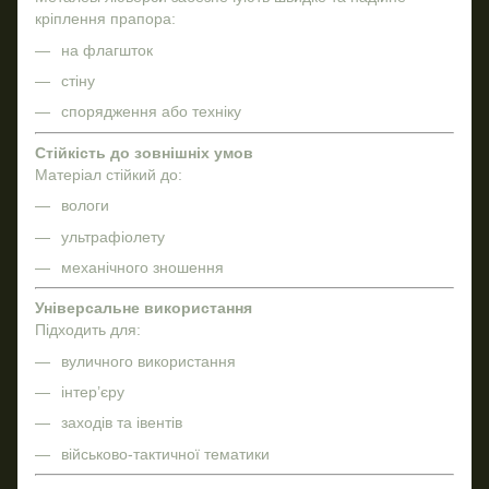
кріплення прапора:
на флагшток
стіну
спорядження або техніку
Стійкість до зовнішніх умов
Матеріал стійкий до:
вологи
ультрафіолету
механічного зношення
Універсальне використання
Підходить для:
вуличного використання
інтер’єру
заходів та івентів
військово-тактичної тематики