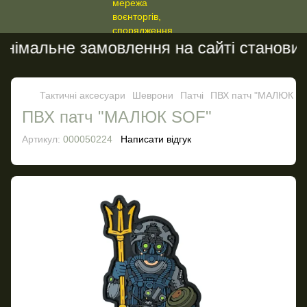
імальне замовлення на сайті становить 
Тактичні аксесуари
Шеврони
Патчі
ПВХ патч "МАЛЮК S
ПВХ патч "МАЛЮК SOF"
Артикул:
000050224
Написати відгук