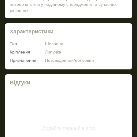
потреб клієнтів у надійному спорядженні та сучасних
рішеннях.
Характеристики
Тип
Шеврони
Кріплення
Липучка
Призначення
Повсякденний/польовий
Відгуки
Додайте перший відгук