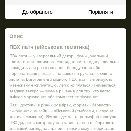
До обраного
Порівняти
Опис
ПВХ патч (військова тематика)
ПВХ патч — універсальний декор і функціональний
елемент для тактичного спорядження та одягу. Ідеально
підходить для розпізнавання, брендування або
персоналізації рюкзаків, нашивок на рукави, чохлів та
жилетів. Виготовлені з міцного ПВХ, патчі витримують
інтенсивну експлуатацію, легко кріпляться і знімаються
завдяки велкро — зручне рішення для тих, хто часто
змінює маркування або комплект екіпірування.
Патчі доступні в різних розмірах, формах і барвистих
виконаннях; дизайн — військовий (емблеми, шеврони,
тактичні символи). Яскраві деталі та рельєфна фактура
ПВХ додають контрасту на тканині та довго зберігають
зовнішній вигляд навіть при інтенсивному використанні.