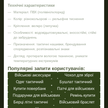
Технічні характеристики
Матеріал: ПВХ (полівінілхлорид)
Колір: різнокольорові — рельєфне тиснення
Кріплення: велкро (липучка)
Особливості: водовідштовхувальні, зносостійкі, стійкі
до забруднень
Призначення: тактичні нашивки, брендування
спорядження, розпізнавальні знаки
Догляд: протирати вологою тканиною, уникати
температурних екстремумів
Популярні запити користувачів:
Військові аксесуари
Чохол для зброї
Одяг тактичний
Бушлат тактичний
Купити повербанк
Патчі для військових
Подарунки для військових
Ремінь купити
Берці літні тактичні
Військовий браслет