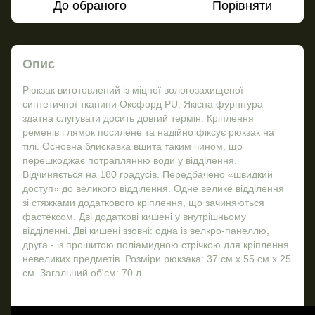
До обраного
Порівняти
Опис
Рюкзак виготовлений із міцної вологозахищеної
синтетичної тканини Оксфорд PU. Якісна фурнітура
здатна слугувати досить довгий термін. Кріплення
ременів і лямок посилене та надійно фіксує рюкзак на
тілі. Основна блискавка вшита таким чином, що
перешкоджає потраплянню води у відділення.
Відчиняється на 180 градусів. Передбачено «швидкий
доступ» до великого відділення. Одне велике відділення
зі стяжками додаткового кріплення, що зачиняються
фастексом. Дві додаткові кишені у внутрішньому
відділенні. Дві кишені ззовні: одна із велкро-панеллю,
друга - із прошитою поліамидною стрічкою для кріплення
невеликих предметів. Розміри рюкзака: 37 см х 55 см х 25
см. Загальний об'єм: 70 л.