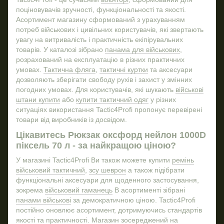
Так
поціновувачів зручності, функціональності та якості.
Куртка військова
рем
Асортимент магазину сформований з урахуванням
пл
Обкладинка посвідчення офіцера зсу
потреб військових і цивільних користувачів, які звертають
ко
увагу на витривалість і практичність екіпірувальних
Футболки військові купити
товарів. У каталозі зібрано
панама для військових
,
Воєнний магазин
розрахований на експлуатацію в різних практичних
Тактичний одяг львів
Сум
умовах.
Тактична фляга
,
тактичні куртки
та аксесуари
дозволяють зберігати свободу рухів і захист у змінних
Комбінезон тактичний
погодних умовах. Для користувачів, які шукають
військові
Тактичні рукавиці
штани купити
або
купити тактичний одяг
у різних
ситуаціях використання Tactic4Profi пропонує перевірені
Флісові кофти
Зна
товари від виробників із досвідом.
Купити окуляри тактичні
ПВХ
Цікавитесь Рюкзак оксфорд нейлон 1000D
Ремінь військовий зсу
піксель 70 л - за найкращою ціною?
Військові футболки
Жет
У магазині Tactic4Profi Ви також можете купити
ремінь
Тактичні футболки купити
Зна
військовий тактичний
,
зсу шеврон
а також підібрати
функціональні аксесуари для щоденного застосування,
Ніж мачете
Шор
зокрема
військовий гаманець
В асортименті зібрані
Шевроні зсу
Нiж
панами військові
за демократичною ціною. Tactic4Profi
Військові худі
постійно оновлює асортимент, дотримуючись стандартів
якості та практичності. Магазин зосереджений на