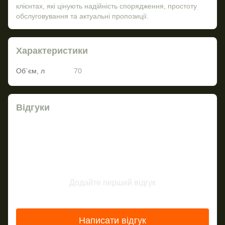
клієнтах, які цінують надійність спорядження, простоту
обслуговування та актуальні пропозиції.
Характеристики
Об`єм, л
70
Відгуки
Додайте перший відгук
Написати відгук