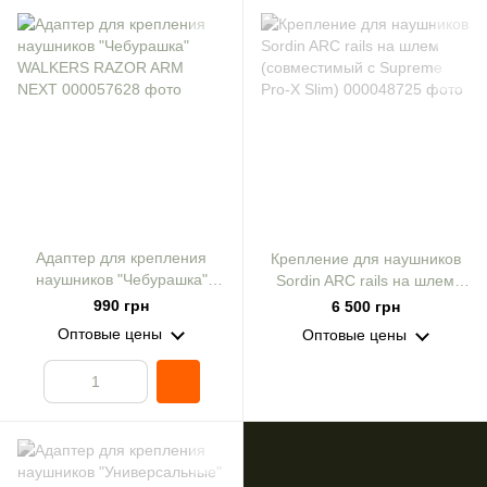
Адаптер для крепления
Крепление для наушников
наушников "Чебурашка"
Sordin ARC rails на шлем
WALKERS RAZOR ARM
(совместимый с Supreme
990 грн
6 500 грн
NEXT
Pro-X Slim)
Оптовые цены
Оптовые цены