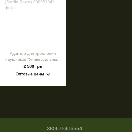
Адаптер для крепления
наушников "Универсальные"
(Sordin,Razor)
2 500 грн
Оптовые цены
380675406554