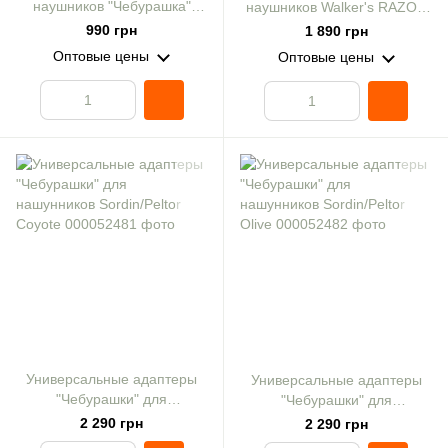
наушников "Чебурашка"
наушников Walker's RAZOR
олива
"Чебурашка" койот
990 грн
1 890 грн
Оптовые цены
Оптовые цены
Универсальные адаптеры
Универсальные адаптеры
"Чебурашки" для
"Чебурашки" для
нашунников Sordin/Peltor
нашунников Sordin/Peltor
2 290 грн
2 290 грн
Coyote
Olive