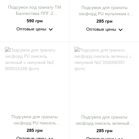
Подсумок под гранату ТМ
Подсумок для гранаты
Баллистика ППГ-2
оксфорд PU мультикам с
(Мультикам
липучкой №2
590 грн
285 грн
неоригинальный)
Оптовые цены
Оптовые цены
Подсумок для гранаты
Подсумок для гранаты
оксфорд PU пиксель
оксфорд пиксель зеленый с
зеленый с липучкой №2
липучкой №2
285 грн
285 грн
Оптовые цены
Оптовые цены