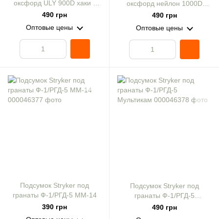
оксфорд ULY 900D хаки з
оксфорд нейлон 1000D
фатексом
мультикам с фастексом
490 грн
490 грн
Оптовые цены
Оптовые цены
Подсумок Stryker под
Подсумок Stryker под
гранаты Ф-1/РГД-5 ММ-14
гранаты Ф-1/РГД-5
Мультикам
390 грн
490 грн