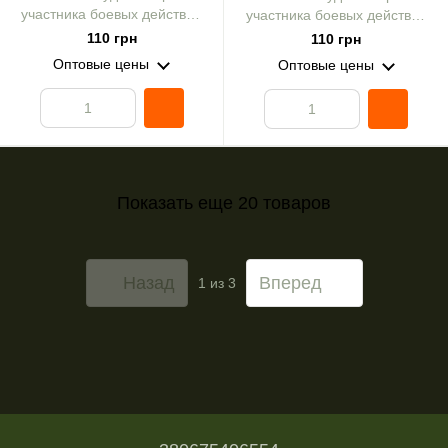
участника боевых действий
участника боевых действий
"Черная серия №76" принт
"Черная серия №10" принт
110 грн
110 грн
2-х сторон экокожа хаки
2-х сторон экокожа хаки
Оптовые цены
Оптовые цены
Показать еще 20 товаров
Назад
Вперед
1
из 3