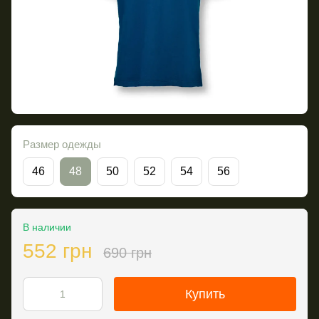
Размер одежды
46
48
50
52
54
56
В наличии
552 грн
690 грн
Купить