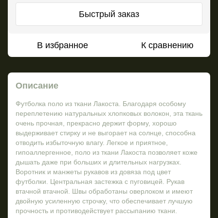
Быстрый заказ
В избранное
К сравнению
Описание
Футболка поло из ткани Лакоста. Благодаря особому
переплетению натуральных хлопковых волокон, эта ткань
очень прочная, прекрасно держит форму, хорошо
выдерживает стирку и не выгорает на солнце, способна
отводить избыточную влагу. Легкое и приятное,
гипоаллергенное, поло из ткани Лакоста позволяет коже
дышать даже при больших и длительных нагрузках.
Воротник и манжеты рукавов из довяза под цвет
футболки. Центральная застежка с пуговицей. Рукав
втачной втачной. Швы обработаны оверлоком и имеют
двойную усиленную строчку, что обеспечивает лучшую
прочность и противодействует рассыпанию ткани.