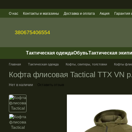
Перейти к основному контенту
О нас
Контакты и магазины
Доставка и оплата
Акция
Гарантия 
Политика конфиденциальности
Оптовые продажи
380675406554
Тактическая одежда
Обувь
Тактическая экип
Главная
Тактическая одежда
Кофты, свитеры, толстовки
Кофты фли
Кофта флисовая Tactical ТТХ VN р
Нет в наличии
Оставить отзыв