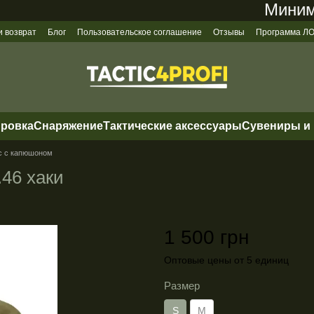
Минималь
и возврат
Блог
Пользовательское соглашение
Отзывы
Программа 
ировка
Снаряжение
Тактические аксессуары
Сувениры и
с с капюшоном
.46 хаки
1 500 грн
Оптовые цены от 5 единиц
Размер
S
M