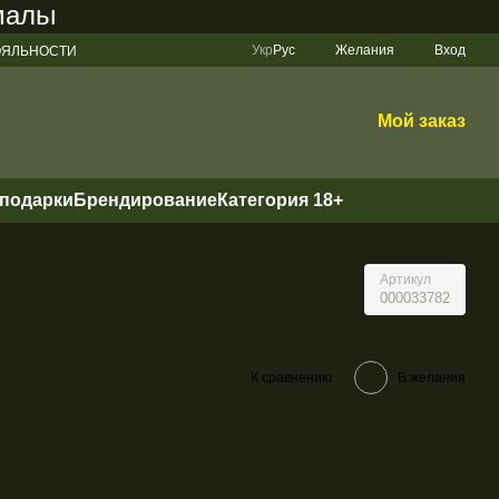
ный заказ на сайте составляет 200 грн
Укр
Рус
Желания
Вход
ЛОЯЛЬНОСТИ
Мой заказ
 подарки
Брендирование
Категория 18+
Артикул
000033782
К сравнению
В желания