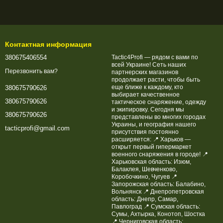
Контактная информация
380675406554
Tactic4Profi — рядом с вами по
всей Украине! Сеть наших
Перезвонить вам?
партнерских магазинов
продолжает расти, чтобы быть
еще ближе к каждому, кто
380675790626
выбирает качественное
380675790626
тактическое снаряжение, одежду
и экипировку. Сегодня мы
380675790626
представлены во многих городах
Украины, и география нашего
tacticprofi@gmail.com
присутствия постоянно
расширяется: 📍 Харьков —
открыт первый гипермаркет
военного снаряжения в городе! 📍
Харьковская область: Изюм,
Балаклея, Шевченково,
Коробочкино, Чугуев 📍
Запорожская область: Балабино,
Вольнянск 📍 Днепропетровская
область: Днепр, Самар,
Павлоград 📍 Сумская область:
Сумы, Ахтырка, Конотоп, Шостка
📍 Черниговская область: