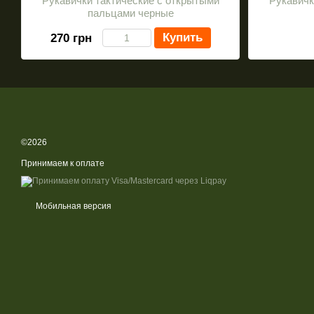
Рукавички тактические с открытыми
Рукавичк
пальцами черные
Купить
270 грн
©2026
Принимаем к оплате
Мобильная версия