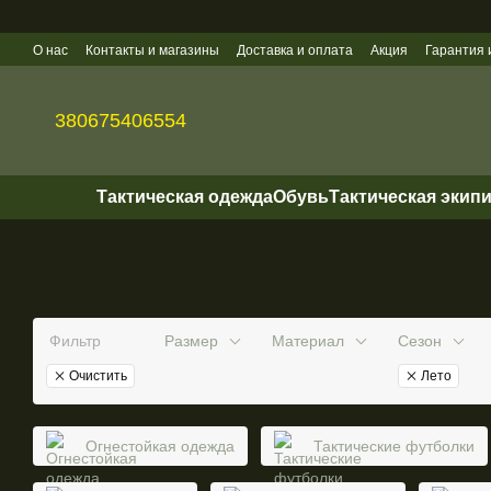
Перейти к основному контенту
О нас
Контакты и магазины
Доставка и оплата
Акция
Гарантия 
Политика конфиденциальности
Оптовые продажи
380675406554
Тактическая одежда
Обувь
Тактическая экип
Фильтр
Размер
Материал
Сезон
Очистить
Лето
Огнестойкая одежда
Тактические футболки