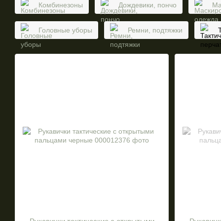
Комбинезоны
Дождевики, пончо
Ма
Головные уборы
Ремни, подтяжки