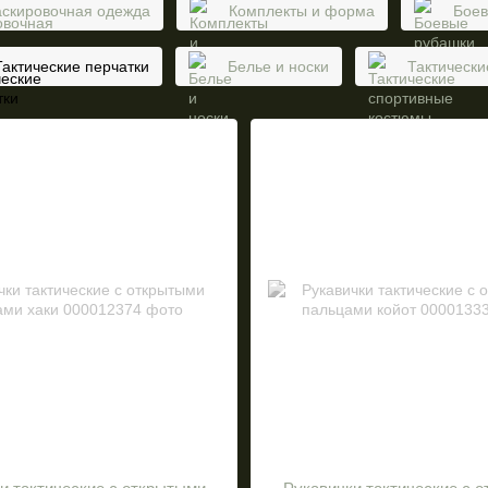
скировочная одежда
Комплекты и форма
Боев
Тактические перчатки
Белье и носки
Тактическ