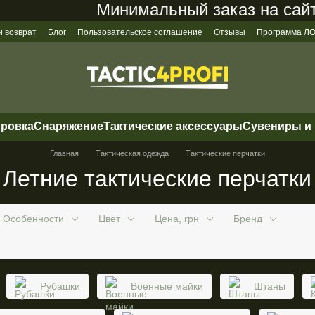
Минимальный заказ на сайте 
и возврат
Блог
Пользовательское соглашение
Отзывы
Программа 
ировка
Снаряжение
Тактические аксессуары
Сувениры и
Главная
Тактическая одежда
Тактические перчатки
Летние тактические перчатки
Особенности
Цвет
Цена, грн
Бренд
Рубашки
Военные майки
Штаны