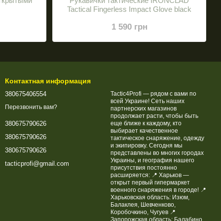
открытыми
Рукавички тактические IRONCLAD
Tactical Fingerless Impact Glove black
1 590 грн
Контактная информация
380675406554
Tactic4Profi — рядом с вами по
всей Украине! Сеть наших
Перезвонить вам?
партнерских магазинов
продолжает расти, чтобы быть
еще ближе к каждому, кто
380675790626
выбирает качественное
380675790626
тактическое снаряжение, одежду
и экипировку. Сегодня мы
380675790626
представлены во многих городах
Украины, и география нашего
tacticprofi@gmail.com
присутствия постоянно
расширяется: 📍 Харьков —
открыт первый гипермаркет
военного снаряжения в городе! 📍
Харьковская область: Изюм,
Балаклея, Шевченково,
Коробочкино, Чугуев 📍
Запорожская область: Балабино,