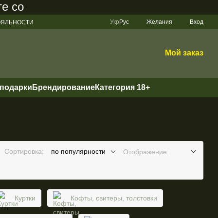
составляет 200 грн
Укр
Рус
Желания
Вход
ЛОЯЛЬНОСТИ
Мой заказ
 подарки
Брендирование
Категория 18+
Сортировка:
по популярности
Отображение:
Куртки
Кофты, свитеры, толстовки