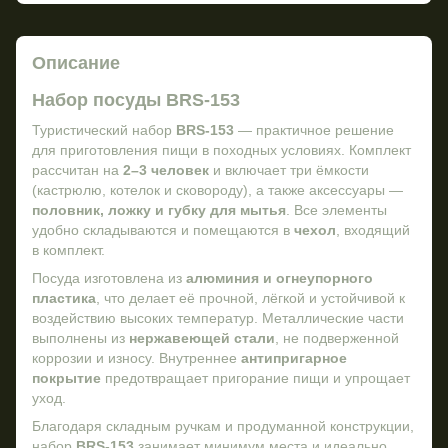
Описание
Набор посуды BRS-153
Туристический набор
BRS-153
— практичное решение
для приготовления пищи в походных условиях. Комплект
рассчитан на
2–3 человек
и включает три ёмкости
(кастрюлю, котелок и сковороду), а также аксессуары —
половник, ложку и губку для мытья
. Все элементы
удобно складываются и помещаются в
чехол
, входящий
в комплект.
Посуда изготовлена из
алюминия и огнеупорного
пластика
, что делает её прочной, лёгкой и устойчивой к
воздействию высоких температур. Металлические части
выполнены из
нержавеющей стали
, не подверженной
коррозии и износу. Внутреннее
антипригарное
покрытие
предотвращает пригорание пищи и упрощает
уход.
Благодаря складным ручкам и продуманной конструкции,
набор
BRS-153
занимает минимум места и идеально