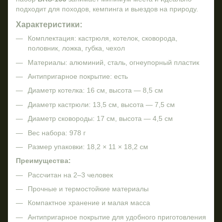
подходит для походов, кемпинга и выездов на природу.
Характеристики:
Комплектация: кастрюля, котелок, сковорода,
половник, ложка, губка, чехол
Материалы: алюминий, сталь, огнеупорный пластик
Антипригарное покрытие: есть
Диаметр котелка: 16 см, высота — 8,5 см
Диаметр кастрюли: 13,5 см, высота — 7,5 см
Диаметр сковороды: 17 см, высота — 4,5 см
Вес набора: 978 г
Размер упаковки: 18,2 × 11 × 18,2 см
Преимущества:
Рассчитан на 2–3 человек
Прочные и термостойкие материалы
Компактное хранение и малая масса
Антипригарное покрытие для удобного приготовления