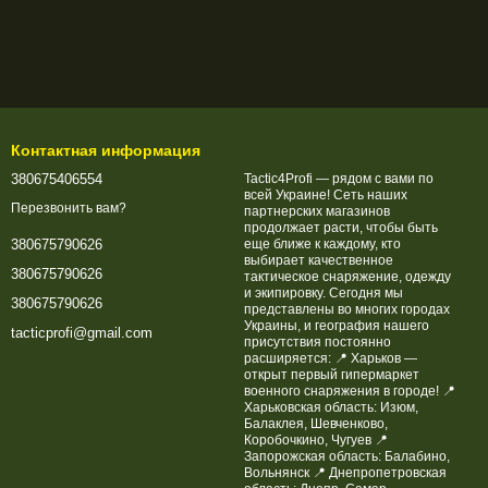
Контактная информация
380675406554
Tactic4Profi — рядом с вами по
всей Украине! Сеть наших
Перезвонить вам?
партнерских магазинов
продолжает расти, чтобы быть
еще ближе к каждому, кто
380675790626
выбирает качественное
380675790626
тактическое снаряжение, одежду
и экипировку. Сегодня мы
380675790626
представлены во многих городах
Украины, и география нашего
tacticprofi@gmail.com
присутствия постоянно
расширяется: 📍 Харьков —
открыт первый гипермаркет
военного снаряжения в городе! 📍
Харьковская область: Изюм,
Балаклея, Шевченково,
Коробочкино, Чугуев 📍
Запорожская область: Балабино,
Вольнянск 📍 Днепропетровская