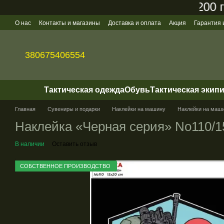
ный заказ на сайте составляет 200 грн
Перейти к основному контенту
О нас
Контакты и магазины
Доставка и оплата
Акция
Гарантия 
Политика конфиденциальности
Оптовые продажи
380675406554
Тактическая одежда
Обувь
Тактическая экип
Главная
Сувениры и подарки
Наклейки на машину
Наклейки на машин
Наклейка «Черная серия» No110/1
В наличии
Оставить отзыв
СОБСТВЕННОЕ ПРОИЗВОДСТВО