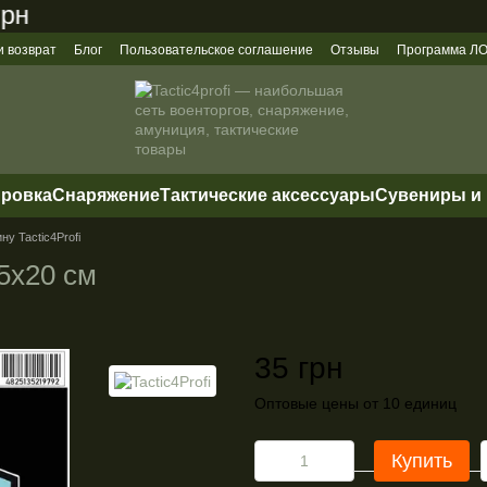
и возврат
Блог
Пользовательское соглашение
Отзывы
Программа 
ировка
Снаряжение
Тактические аксессуары
Сувениры и
у Tactic4Profi
5х20 см
35 грн
Оптовые цены от 10 единиц
Купить