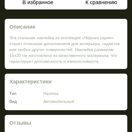
В избранное
К сравнению
Описание
Эта стильная наклейка из коллекции «Черная серия»
станет отличным дополнением для интерьера, гаджетов
или любых других поверхностей. Наклейка размером
15х20 см изготовлена ​​из качественного материала, что
гарантирует долговечность и износостойкость.
Характеристики
Тип
Наліпка
Вид
Автомобильный
Отзывы