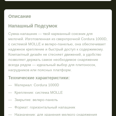
Описание
Напашный Подсумок
Сумка-напашник — твой карманный союзник для
мелочей. Изготовленная из сверхпрочной Cordura 1000D,
с системой MOLLE и велкро-панелью, она обеспечивает
надежное крепление и быстрый доступ к содержимому.
Компактный дизайн не стесняет движений, а удобство
позволяет держать самое необходимое снаряжение
всегда рядом — идеальный выбор для плитоносок,
нагрудников или поясных платформ.
Технические характеристики:
Материал: Cordura 1000D
Крепление: система MOLLE
Закрытие: велкро-панель
Формат: горизонтальный напашник
Назначение: для хранения мелкого снаряжения