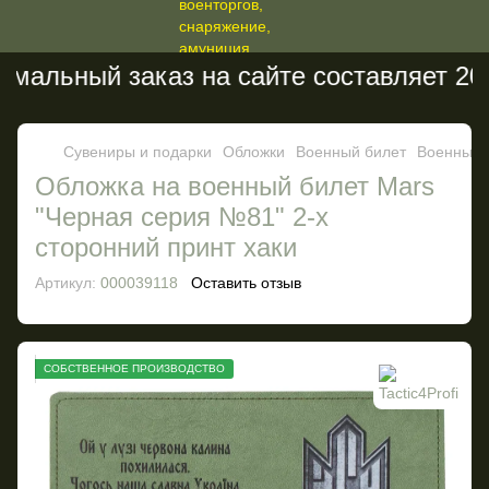
альный заказ на сайте составляет 200 
Сувениры и подарки
Обложки
Военный билет
Военный б
Обложка на военный билет Mars
"Черная серия №81" 2-х
сторонний принт хаки
Артикул:
000039118
Оставить отзыв
СОБСТВЕННОЕ ПРОИЗВОДСТВО