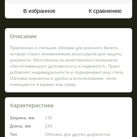
В избранное
К сравнению
Описание
Практичная и стильная обложка для военного билета,
которая станет незаменимым аксессуаром для защиты
документа. Изготовлена из качественного материала,
обеспечивающего долговечность и надежность. Принт
добавляет индивидуальности и подчеркивает ваш стиль.
Обложка компактна и удобна в использовании, легко
помещается в карман или сумку.
Характеристики
Ширина, мм
135
Длина, мм
194
Тип
Обложка для других документов