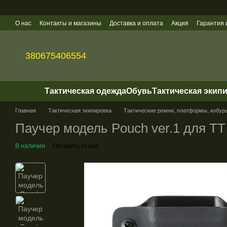
Перейти к основному контенту
О нас
Контакты и магазины
Доставка и оплата
Акция
Гарантия 
Политика конфиденциальности
Оптовые продажи
380675406554
Тактическая одежда
Обувь
Тактическая экип
Главная
Тактическая экипировка
Тактические ремни, платформы, кобур
Паучер модель Pouch ver.1 для ТТ
В наличии
Оставить отзыв