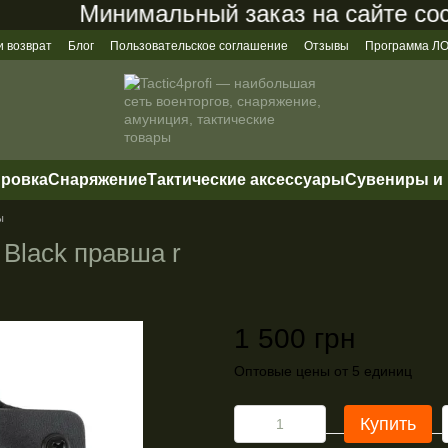
Минимальный заказ на сайте соста
и возврат
Блог
Пользовательское соглашение
Отзывы
Программа 
ировка
Снаряжение
Тактические аксессуары
Сувениры и
ы
 Black правша r
1 500 грн
Оптовые цены от 5 единиц
Купить