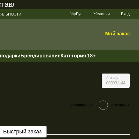
вляет 200 грн
Укр
Рус
Желания
Вход
ЛОЯЛЬНОСТИ
Мой заказ
 подарки
Брендирование
Категория 18+
Артикул
000031144
К сравнению
В желания
Быстрый заказ