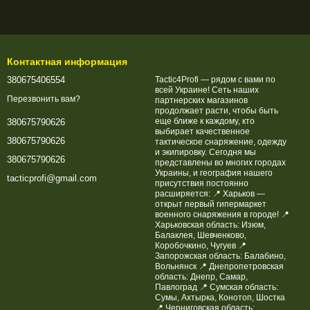
Контактная информация
380675406554
Tactic4Profi — рядом с вами по
всей Украине! Сеть наших
Перезвонить вам?
партнерских магазинов
продолжает расти, чтобы быть
еще ближе к каждому, кто
380675790626
выбирает качественное
380675790626
тактическое снаряжение, одежду
и экипировку. Сегодня мы
380675790626
представлены во многих городах
Украины, и география нашего
tacticprofi@gmail.com
присутствия постоянно
расширяется: 📍 Харьков —
открыт первый гипермаркет
военного снаряжения в городе! 📍
Харьковская область: Изюм,
Балаклея, Шевченково,
Коробочкино, Чугуев 📍
Запорожская область: Балабино,
Вольнянск 📍 Днепропетровская
область: Днепр, Самар,
Павлоград 📍 Сумская область:
Сумы, Ахтырка, Конотоп, Шостка
📍 Черниговская область: