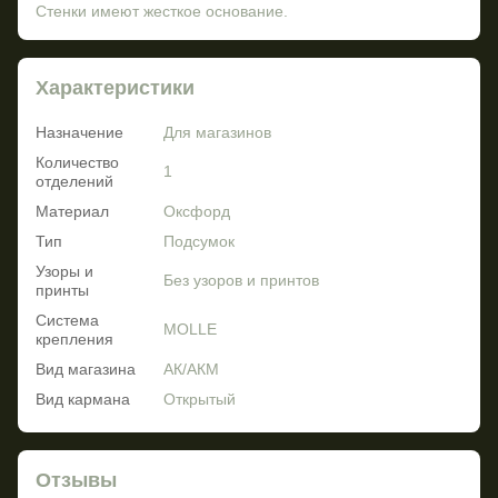
Стенки имеют жесткое основание.
Характеристики
Назначение
Для магазинов
Количество
1
отделений
Материал
Оксфорд
Тип
Подсумок
Узоры и
Без узоров и принтов
принты
Система
MOLLE
крепления
Вид магазина
АК/АКМ
Вид кармана
Открытый
Отзывы