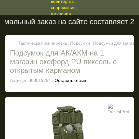
мальный заказ на сайте составляет 200
Тактическая экипировка
Подсумки
Подсумки для магази
Подсумок для АК/АКМ на 1
магазин оксфорд PU пиксель с
открытым карманом
Артикул:
000019254
Оставить отзыв