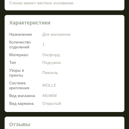
Стенки имеют жесткое основание.
Характеристики
Назначение
Для магазинов
Количество
1
отделений
Материал
Оксфорд
Тип
Подсумок
Узоры и
Пиксель
принты
Система
MOLLE
крепления
Вид магазина
АК/АКМ
Вид кармана
Открытый
Отзывы