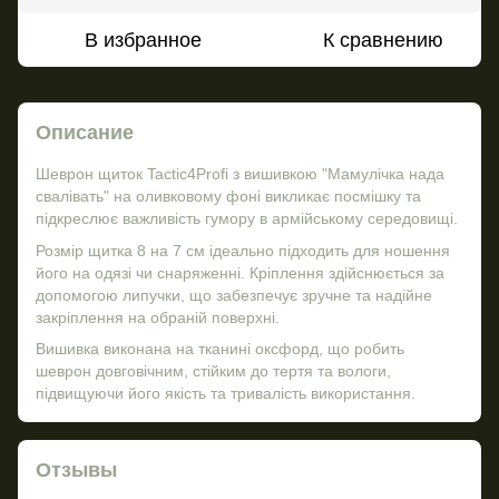
В избранное
К сравнению
Описание
Шеврон щиток Tactic4Profi з вишивкою "Мамулічка нада
свалівать" на оливковому фоні викликає посмішку та
підкреслює важливість гумору в армійському середовищі.
Розмір щитка 8 на 7 см ідеально підходить для ношення
його на одязі чи снаряженні. Кріплення здійснюється за
допомогою липучки, що забезпечує зручне та надійне
закріплення на обраній поверхні.
Вишивка виконана на тканині оксфорд, що робить
шеврон довговічним, стійким до тертя та вологи,
підвищуючи його якість та тривалість використання.
Отзывы