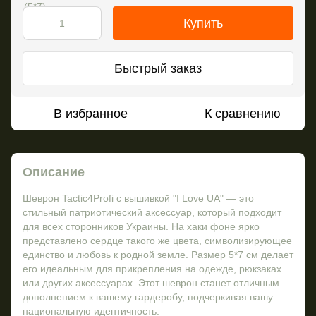
Купить
Быстрый заказ
В избранное
К сравнению
Описание
Шеврон Tactic4Profi с вышивкой "I Love UA" — это
стильный патриотический аксессуар, который подходит
для всех сторонников Украины. На хаки фоне ярко
представлено сердце такого же цвета, символизирующее
единство и любовь к родной земле. Размер 5*7 см делает
его идеальным для прикрепления на одежде, рюкзаках
или других аксессуарах. Этот шеврон станет отличным
дополнением к вашему гардеробу, подчеркивая вашу
национальную идентичность.