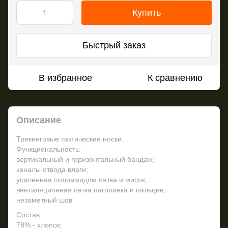
Купить
Быстрый заказ
В избранное
К сравнению
Описание
Трекинговые тактические носки.
Функциональность:
вертикальный и горизонтальный бандаж;
каналы отвода влаги;
усиленная полиамидом пятка и мисок;
вентиляционная сетка паголинка и пальцев;
незаметный шов
Состав:
78% - хлопок;