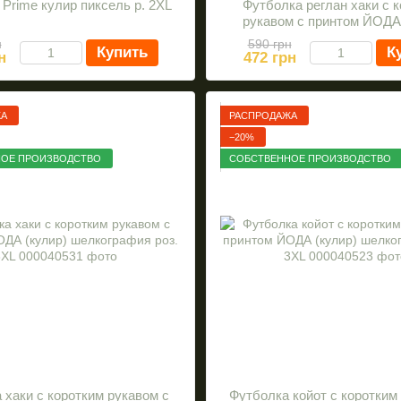
Prime кулир пиксель р. 2XL
Футболка реглан хаки с 
рукавом с принтом ЙОДА 
шелкография раз. 2
н
590 грн
Купить
К
н
472 грн
ЖА
РАСПРОДАЖА
−20%
ОЕ ПРОИЗВОДСТВО
СОБСТВЕННОЕ ПРОИЗВОДСТВО
 хаки с коротким рукавом с
Футболка койот с коротким