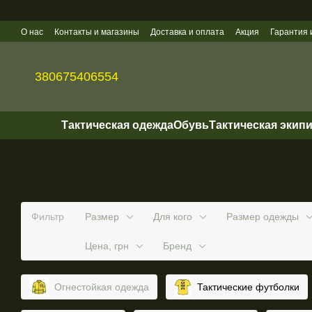
Перейти к основному контенту
О нас
Контакты и магазины
Доставка и оплата
Акция
Гарантия 
Политика конфиденциальности
Оптовые продажи
380675406554
Тактическая одежда
Обувь
Тактическая экип
Фильтр
Размер
Для кого
Размер одежды
Цена, грн
Бренд
Огнестойкая одежда
Тактические футболки