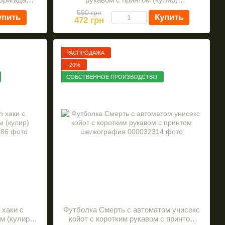
(52)
шелкография S
590 грн
упить
Купить
472 грн
РАСПРОДАЖА
−20%
СОБСТВЕННОЕ ПРОИЗВОДСТВО
 хаки с
Футболка Смерть с автоматом унисекс
м (кулир)
койот с коротким рукавом с принтом