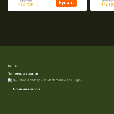
590 грн
590 гр
Купить
472 грн
472 гр
©2026
Принимаем к оплате
Мобильная версия