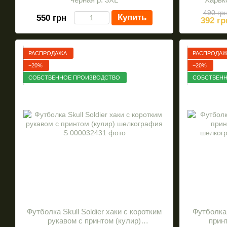
490 гр
Купить
550 грн
392 гр
РАСПРОДАЖА
РАСПРОДА
−20%
−20%
СОБСТВЕННОЕ ПРОИЗВОДСТВО
СОБСТВЕНН
Футболка Skull Soldier хаки с коротким
Футболка 
рукавом с принтом (кулир)
принт