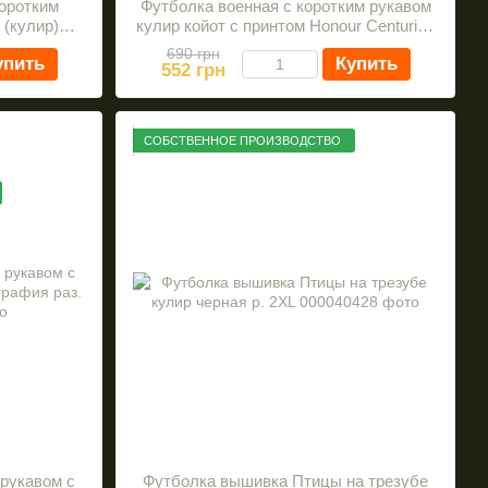
коротким
Футболка военная с коротким рукавом
(кулир)
кулир койот с принтом Honour Centuries
XL
р. 3XL (DTG)
690 грн
упить
Купить
552 грн
СОБСТВЕННОЕ ПРОИЗВОДСТВО
 рукавом с
Футболка вышивка Птицы на трезубе