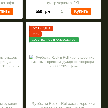
лкография
кулир черная р. 2XL
упить
Купить
550 грн
РАСПРОДАЖА
−20%
СОБСТВЕННОЕ ПРОИЗВОДСТВО
им рукавом
Футболка Rock n Roll хаки с коротким
 Бригада
рукавом с принтом (кулир)