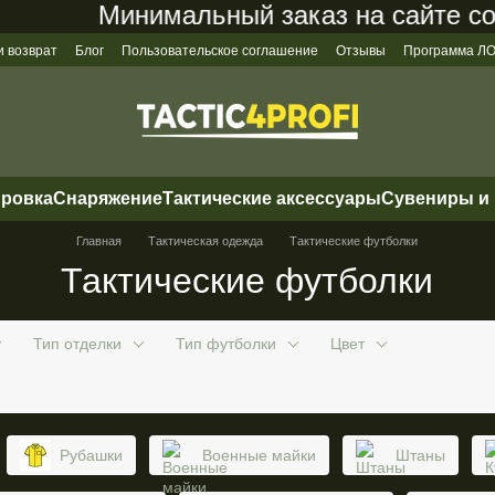
Минимальный заказ на сайте состав
и возврат
Блог
Пользовательское соглашение
Отзывы
Программа 
ировка
Снаряжение
Тактические аксессуары
Сувениры и
Главная
Тактическая одежда
Тактические футболки
Тактические футболки
Тип отделки
Тип футболки
Цвет
Рубашки
Военные майки
Штаны