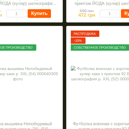
ЙОДА (кулир) шелкография
принтом ЙОДА (кулир) ше
роз. 3XL
раз. 3XL
н
590 грн
Купить
К
н
472 грн
РАСПРОДАЖА
−20%
ОЕ ПРОИЗВОДСТВО
СОБСТВЕННОЕ ПРОИЗВОДСТВО
ка вышивка Непобедимый
Футболка военная с коротк
в кулир хаки р. 3XL (54)
кулир хаки з принтом 92