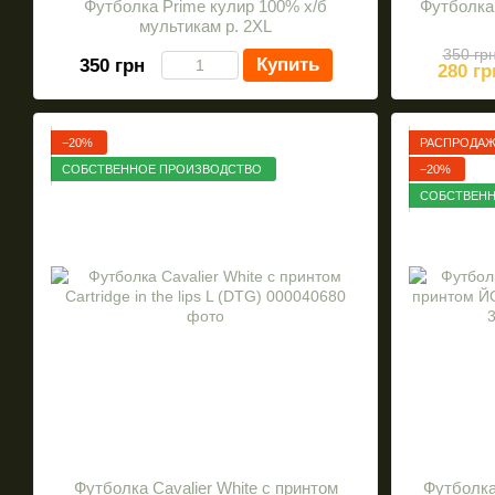
Футболка Prime кулир 100% x/б
Футболка 
мультикам р. 2XL
350 гр
Купить
350 грн
280 гр
−20%
РАСПРОДА
СОБСТВЕННОЕ ПРОИЗВОДСТВО
−20%
СОБСТВЕНН
Футболка Cavalier White с принтом
Футболка