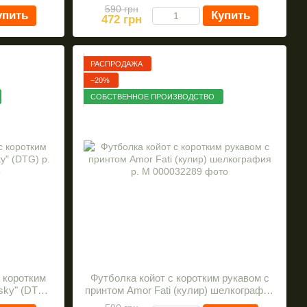
L
шелкография
590 грн
упить
Купить
472 грн
РАСПРОДАЖА
−20%
СОБСТВЕННОЕ ПРОИЗВОДСТВО
 коротким
Футболка койот с коротким рукавом с
sky" (DTG)
принтом Amor Fati (кулир) шелкография
р. M