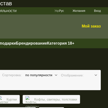
ляет 200 грн
Укр
Рус
Желания
Вход
ЛОЯЛЬНОСТИ
Мой заказ
 подарки
Брендирование
Категория 18+
Сортировка:
по популярности
Отображение:
Куртки
Кофты, свитеры, толстовки