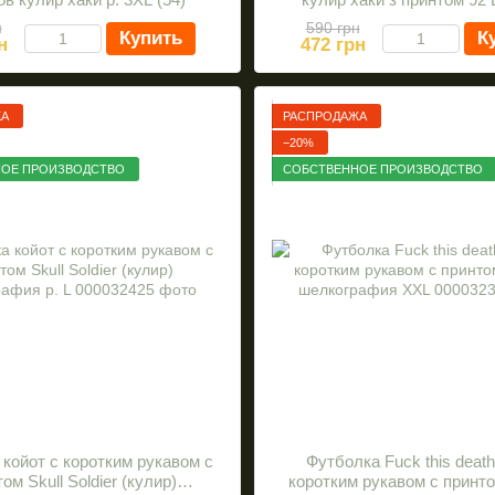
шелкография р. XXL 
н
590 грн
Купить
К
н
472 грн
ЖА
РАСПРОДАЖА
−20%
ОЕ ПРОИЗВОДСТВО
СОБСТВЕННОЕ ПРОИЗВОДСТВО
койот с коротким рукавом с
Футболка Fuck this death
ом Skull Soldier (кулир)
коротким рукавом с принто