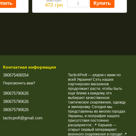
590 грн
упить
Купить
472 грн
Контактная информация
380675406554
Tactic4Profi — рядом с вами по
всей Украине! Сеть наших
Перезвонить вам?
партнерских магазинов
продолжает расти, чтобы быть
еще ближе к каждому, кто
380675790626
выбирает качественное
380675790626
тактическое снаряжение, одежду
и экипировку. Сегодня мы
380675790626
представлены во многих городах
Украины, и география нашего
tacticprofi@gmail.com
присутствия постоянно
расширяется: 📍 Харьков —
открыт первый гипермаркет
военного снаряжения в городе! 📍