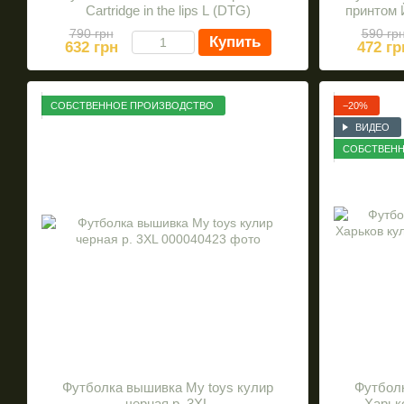
Cartridge in the lips L (DTG)
принтом 
790 грн
590 гр
Купить
632 грн
472 гр
СОБСТВЕННОЕ ПРОИЗВОДСТВО
−20%
ВИДЕО
СОБСТВЕНН
Футболка вышивка Му toys кулир
Футбол
черная р. 3XL
Харько