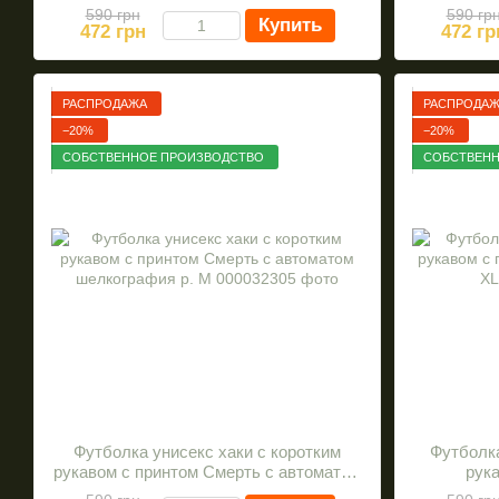
шелкография S
590 грн
590 гр
Купить
472 грн
472 гр
РАСПРОДАЖА
РАСПРОДА
−20%
−20%
СОБСТВЕННОЕ ПРОИЗВОДСТВО
СОБСТВЕНН
Футболка унисекс хаки с коротким
Футболка
рукавом с принтом Смерть с автоматом
рука
шелкография р. M
ш