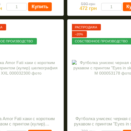
шелкография р. L
шелкография XX
н
590 грн
Купить
К
н
472 грн
ЖА
РАСПРОДАЖА
−20%
ОЕ ПРОИЗВОДСТВО
СОБСТВЕННОЕ ПРОИЗВОДСТВО
 Amor Fati хаки с коротким
Футболка унисекс черная с
вом с принтом (кулир)
рукавом с принтом "Eyes in 
елкография XL XXL
р. M