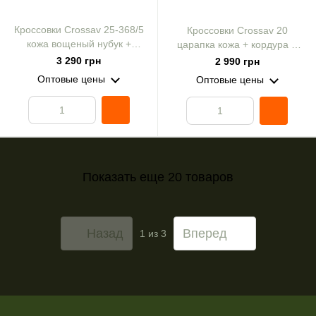
Кроссовки Crossav 25-368/5
Кроссовки Crossav 20
кожа вощеный нубук +
царапка кожа + кордура +
царапка черные р. 42
крейзи хаки р. 42
3 290 грн
2 990 грн
Оптовые цены
Оптовые цены
Показать еще 20 товаров
Назад
Вперед
1
из 3