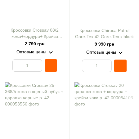
Кроссовки Crossav 08/2
Кроссовки Chiruca Patrol
кожа+кордура+ Крейзи
Gore-Tex 42 Gore-Tex к:black
черные р. 42
2 790 грн
9 990 грн
Оптовые цены
Оптовые цены