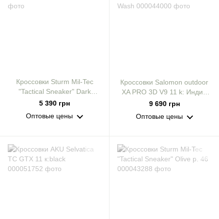
Кроссовки Sturm Mil-Tec
Кроссовки Salomon outdoor
"Tactical Sneaker" Dark
XA PRO 3D V9 11 k: Индия
Coyote р. 46
Ink/Olive Night/Aloe Wash
5 390 грн
9 690 грн
Оптовые цены
Оптовые цены