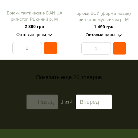
Брюки тактические DAN UA
Брюки ВСУ (форма новая)
рип-стоп PL синий р. M
рип-стоп мультикам р. M
2 390 грн
1 490 грн
Оптовые цены
Оптовые цены
Показать еще 20 товаров
Назад
Вперед
1
из 4