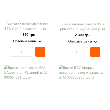
Брюки тактические Striker
Брюки тактические DAN UA
ТТХ Gen.2 с наколенниками
рип-стоп PL мультикам р. M
ST койот р. S
4 390 грн
2 390 грн
Оптовые цены
Оптовые цены