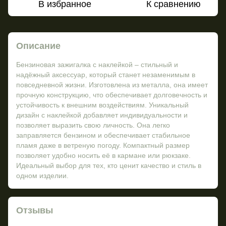
В избранное
К сравнению
Описание
Бензиновая зажигалка с наклейкой – стильный и
надёжный аксессуар, который станет незаменимым в
повседневной жизни. Изготовлена из металла, она имеет
прочную конструкцию, что обеспечивает долговечность и
устойчивость к внешним воздействиям. Уникальный
дизайн с наклейкой добавляет индивидуальности и
позволяет выразить свою личность. Она легко
заправляется бензином и обеспечивает стабильное
пламя даже в ветреную погоду. Компактный размер
позволяет удобно носить её в кармане или рюкзаке.
Идеальный выбор для тех, кто ценит качество и стиль в
одном изделии.
Отзывы