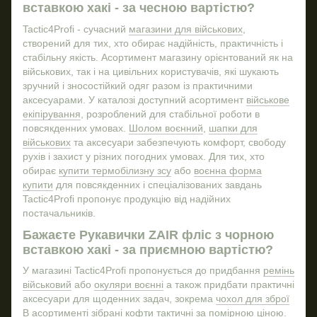
све
вставкою хакі - за чесною вартістю?
Купити наліпки на авто
тол
Ціна на повербанк
Tactic4Profi - сучасний
магазини для військових
,
Ко
створений для тих, хто обирає надійність, практичність і
Защитні очки
До
стабільну якість. Асортимент магазину орієнтований як на
по
Купити тактичні окуляри зсу
військових, так і на цивільних користувачів, які шукають
зручний і зносостійкий одяг разом із практичними
Кружка металева купити
аксесуарами. У каталозі доступний асортимент
військове
Купити воєнне спорядження
Магн
екіпірування
, розроблений для стабільної роботи в
Бушлати військові
повсякденних умовах.
Шолом воєнний
,
шапки для
військових
та аксесуари забезпечують комфорт, свободу
Берці тактичні зимові
рухів і захист у різних погодних умовах. Для тих, хто
Тактичні пояса
Ніж
обирає
купити термобілизну зсу
або
воєнна форма
купити
для повсякденних і спеціалізованих завдань
Тактичний ремінь зсу
Tactic4Profi пропонує продукцію від надійних
Шолом
ПВХ
постачальників.
Ліхтарі тактичні
Бажаєте Рукавички ZAIR фліс з чорною
Військовий мультитул
вставкою хакі - за приємною вартістю?
Купити тактичну кофту
У магазині Tactic4Profi пропонується до придбання
ремінь
військовий
або
окуляри воєнні
а також придбати практичні
Подарунки для військових
аксесуари для щоденних задач, зокрема
чохол для зброї
Пояс військовий
В асортименті зібрані
кофти тактичні
за помірною ціною.