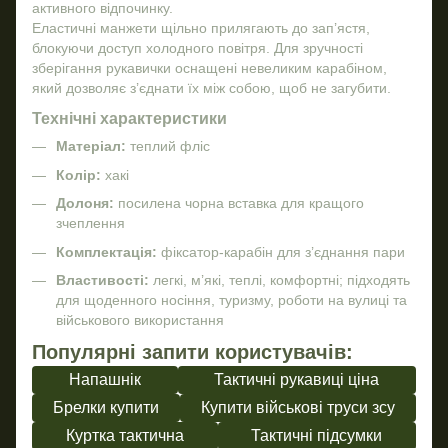
активного відпочинку.
Еластичні манжети щільно прилягають до зап’ястя,
блокуючи доступ холодного повітря. Для зручності
зберігання рукавички оснащені невеликим карабіном,
який дозволяє з’єднати їх між собою, щоб не загубити.
Технічні характеристики
Матеріал:
теплий фліс
Колір:
хакі
Долоня:
посилена чорна вставка для кращого
зчеплення
Комплектація:
фіксатор-карабін для з’єднання пари
Властивості:
легкі, м’які, теплі, комфортні; підходять
для щоденного носіння, туризму, роботи на вулиці та
військового використання
Популярні запити користувачів:
Напашнік
Тактичні рукавиці ціна
Брелки купити
Купити військові труси зсу
Куртка тактична
Тактичні підсумки