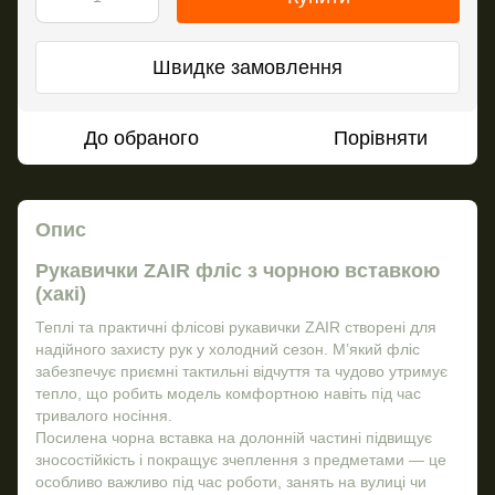
Швидке замовлення
До обраного
Порівняти
Опис
Рукавички ZAIR фліс з чорною вставкою
(хакі)
Теплі та практичні флісові рукавички ZAIR створені для
надійного захисту рук у холодний сезон. М’який фліс
забезпечує приємні тактильні відчуття та чудово утримує
тепло, що робить модель комфортною навіть під час
тривалого носіння.
Посилена чорна вставка на долонній частині підвищує
зносостійкість і покращує зчеплення з предметами — це
особливо важливо під час роботи, занять на вулиці чи