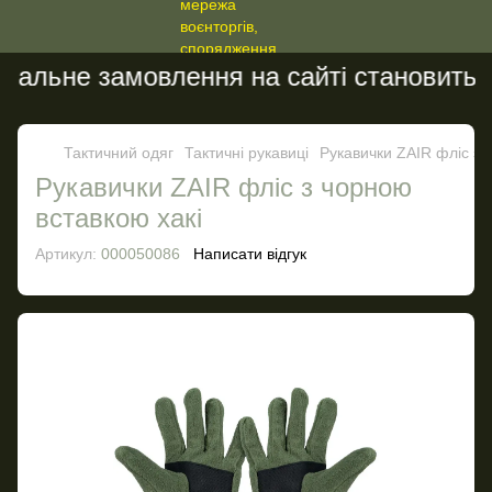
альне замовлення на сайті становить 20
Тактичний одяг
Тактичні рукавиці
Рукавички ZAIR фліс з 
Рукавички ZAIR фліс з чорною
вставкою хакі
Артикул:
000050086
Написати відгук