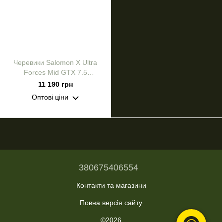
Черевики Salomon X Ultra
Forces Mid GTX 7.5
к:wolf/black/black
11 190 грн
Оптові ціни
380675406554
Контакти та магазини
Повна версія сайту
©2026