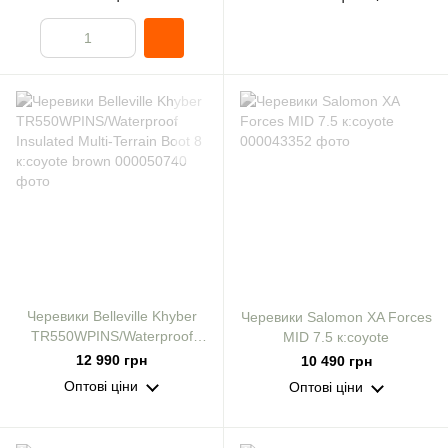
Черевики Belleville Khyber
Черевики Salomon XA Forces
TR550WPINS/Waterproof
MID 7.5 к:coyote
Insulated Multi-Terrain Boot 8
12 990 грн
10 490 грн
к:coyote brown
Оптові ціни
Оптові ціни