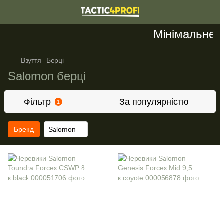
Мінімальне з
Взуття
Берці
Salomon берці
Фільтр
За популярністю
1
Бренд
Salomon