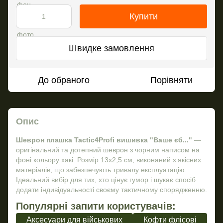
Купити
Швидке замовлення
До обраного
Порівняти
Опис
Шеврон плашка Tactic4Profi вишивка "Ваше єб..."
—
оригінальний та дотепний шеврон з чорним написом на
фоні кольору хакі. Розмір 13x2,5 см, виконаний з якісних
матеріалів, що забезпечують тривалу експлуатацію.
Ідеальний вибір для тих, хто цінує гумор і шукає спосіб
додати індивідуальності своєму тактичному спорядженню.
Популярні запити користувачів:
Аксесуари для військових
Кофти флісові