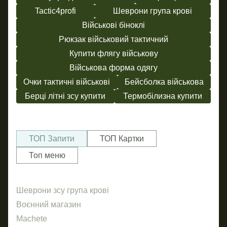
Tactic4profi
Шеврони група крові
Військові біноклі
Рюкзак військовий тактичний
Купити флягу військову
Військова форма одягу
Очки тактичні військові
Бейсболка військова
Берці літні зсу купити
Термобілизна купити
ТОП Запити
ТОП Картки
Топ меню
Шеврони зсу група крові
Шев
Ше
Пр
Воєнний магазин
За
Machete
Год