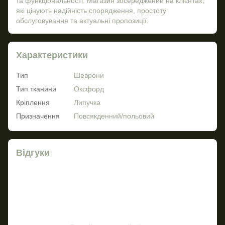
та функціональності. Магазин зосереджений на клієнтах,
які цінують надійність спорядження, простоту
обслуговування та актуальні пропозиції.
Характеристики
Тип
Шеврони
Тип тканини
Оксфорд
Кріплення
Липучка
Призначення
Повсякденний/польовий
Відгуки