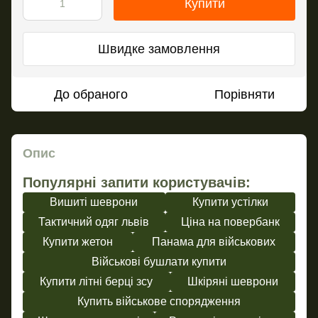
Купити
Швидке замовлення
До обраного
Порівняти
Опис
Популярні запити користувачів:
Вишиті шеврони
Купити устілки
Тактичний одяг львів
Ціна на повербанк
Купити жетон
Панама для військових
Військові бушлати купити
Купити літні берці зсу
Шкіряні шеврони
Купить військове спорядження