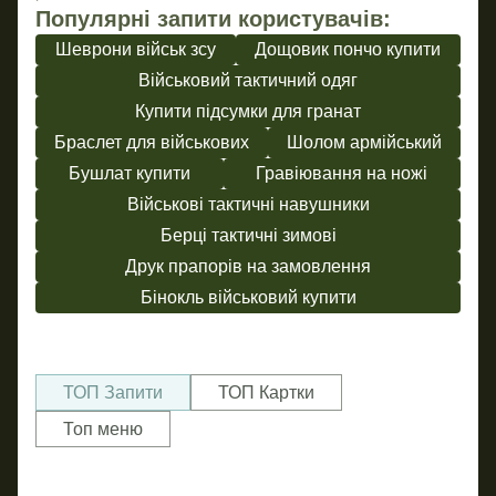
Популярні запити користувачів:
Шеврони військ зсу
Дощовик пончо купити
Військовий тактичний одяг
Купити підсумки для гранат
Браслет для військових
Шолом армійський
Бушлат купити
Гравіювання на ножі
Військові тактичні навушники
Берці тактичні зимові
Друк прапорів на замовлення
Бінокль військовий купити
ТОП Запити
ТОП Картки
Топ меню