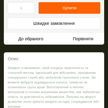
Купити
Швидке замовлення
До обраного
Порівняти
Опис
Шеврон із вишивкою, який поєднує практичність та
стильний вигляд. Ідеальний для військових, працівників
спеціальних служб або любителів тактичного стилю. Ви
можете вибрати індивідуальні написи, символи чи
позначення групи крові. Виготовлений із якісних
матеріалів із точним машинним вишиттям, яке забезпечує
чіткість та довговічність зображення. Липучка на звороті
дозволяє легко кріпити шеврон на одяг, спорядження або
рюкзаки.