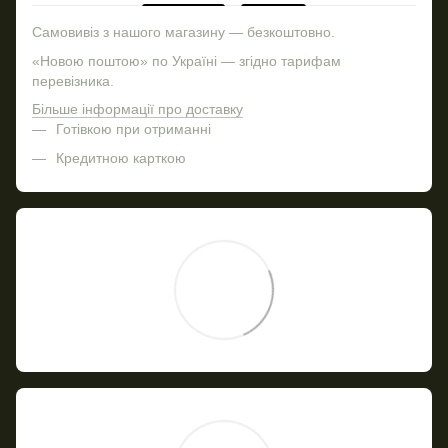
Самовивіз з нашого магазину — безкоштовно.
«Новою поштою» по Україні — згідно тарифам
перевізника.
Більше інформації про доставку
Готівкою при отриманні
Кредитною карткою