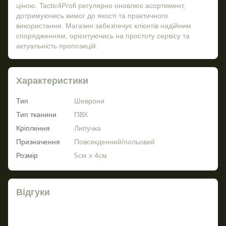
ціною. Tactic4Profi регулярно оновлює асортимент,
дотримуючись вимог до якості та практичного
використання. Магазин забезпечує клієнтів надійним
спорядженням, орієнтуючись на простоту сервісу та
актуальність пропозицій.
Характеристики
Тип
Шеврони
Тип тканини
ПВХ
Кріплення
Липучка
Призначення
Повсякденний/польовий
Розмір
5см х 4см
Відгуки